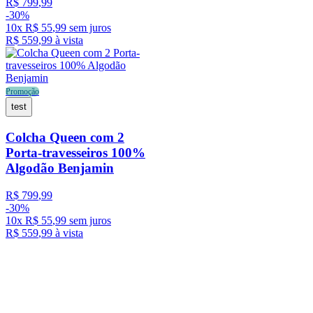
R$
799
,
99
-
30%
10
x
R$
55
,
99
sem juros
R$
559
,
99
à vista
Promoção
test
Colcha Queen com 2
Porta-travesseiros 100%
Algodão Benjamin
R$
799
,
99
-
30%
10
x
R$
55
,
99
sem juros
R$
559
,
99
à vista