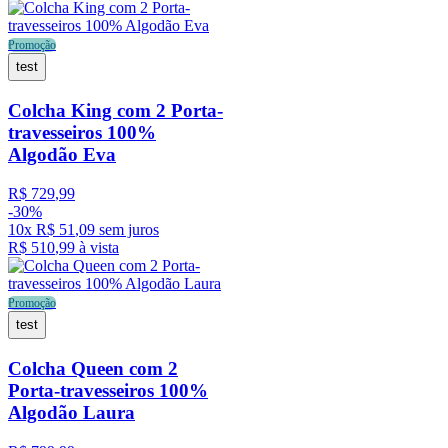
Promoção
test
Colcha King com 2 Porta-
travesseiros 100%
Algodão Eva
R$
729
,
99
-
30%
10
x
R$
51
,
09
sem juros
R$
510
,
99
à vista
Promoção
test
Colcha Queen com 2
Porta-travesseiros 100%
Algodão Laura