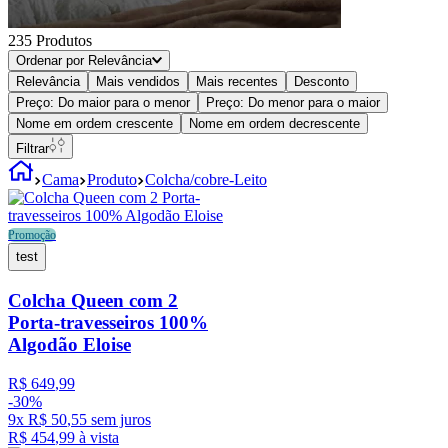
235
Produtos
Ordenar por
Relevância
Relevância
Mais vendidos
Mais recentes
Desconto
Preço: Do maior para o menor
Preço: Do menor para o maior
Nome em ordem crescente
Nome em ordem decrescente
Filtrar
Cama
Produto
Colcha/cobre-Leito
Promoção
test
Colcha Queen com 2
Porta-travesseiros 100%
Algodão Eloise
R$
649
,
99
-
30%
9
x
R$
50
,
55
sem juros
R$
454
,
99
à vista