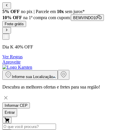
5% OFF
no pix | Parcele em
10x
sem juros*
10% OFF
na 1ª compra com cupom:
BEMVINDO10
Frete grátis
Dia K 40% OFF
Ver Regras
Aproveite
Informe sua
Localização
Descubra as melhores ofertas e fretes para sua região!
Informar CEP
Entrar