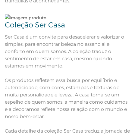
tranquilas e aconchegantes.
seco;
Pode haver pequena variação de
cor, de acordo com a configuração
e modelo do monitor ou do
Observações
aparelho celular. Consultar a cor
nas especificações técnicas do
Coleção Ser Casa
produto.
Ser Casa é um convite para desacelerar e valorizar o
simples, para encontrar beleza no essencial e
conforto em quem somos. A coleção traduz o
sentimento de estar em casa, mesmo quando
estamos em movimento.
Os produtos refletem essa busca por equilíbrio e
autenticidade, com cores, estampas e texturas de
muita personalidade e leveza. A casa torna-se um
espelho de quem somos; a maneira como cuidamos
e a decoramos reflete nossa relação com o mundo e
nosso bem-estar.
Cada detalhe da coleção Ser Casa traduz a jornada de