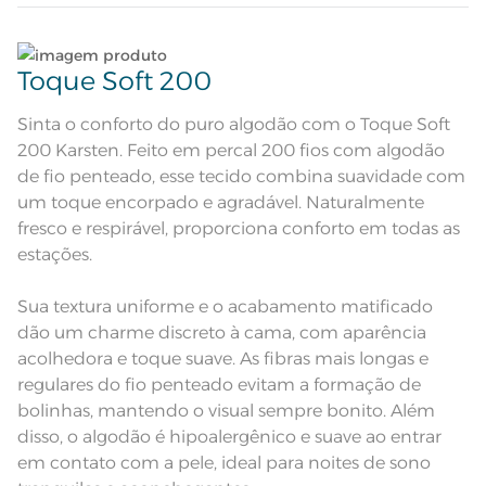
Colcha dupla face com tratamento
termobond e cantos quadrados;
Lave tipos de tecidos distintos separadamente;
Atributos
Porta travesseiro com 3 abas de 5
Toque Soft 200
cm; Manta de enchimento de
60g/m²
Não lave cores claras e cores escuras no mesmo
Colcha dupla-face: frente com
fundo verde e estampa floral em
ciclo;
Sinta o conforto do puro algodão com o Toque Soft
Descrição Visual
tons de rosa e branco. Verso verde
com listras suaves.
200 Karsten. Feito em percal 200 fios com algodão
Lave as peças no ciclo leve, suave ou delicado de
100% Algodão; Manta de
de fio penteado, esse tecido combina suavidade com
Composição
enchimento 100% Poliéster
sua lavadora;
um toque encorpado e agradável. Naturalmente
fresco e respirável, proporciona conforto em todas as
Tamanho
King
Enxágue as peças com bastante água;
estações.
Itens Inclusos
1 Colcha e 2 Porta-travesseiros
Utilize a quantidade mínima de amaciante e sabão;
Sua textura uniforme e o acabamento matificado
Colcha: 2,90m x 2,60m; Porta-
dão um charme discreto à cama, com aparência
Medida
travesseiro: 50cm x 70cm
Leia atentamente as instruções na etiqueta.
acolhedora e toque suave. As fibras mais longas e
regulares do fio penteado evitam a formação de
Acabamento
Estampado
bolinhas, mantendo o visual sempre bonito. Além
Lavação a 40ºC; Proibido alvejar;
disso, o algodão é hipoalergênico e suave ao entrar
Secar em tambor com
temperatura máxima de 60º; Ferro
Instruções de Lavagem
em contato com a pele, ideal para noites de sono
de passar com temperatura
maxima de 110º C; Proibido lavar a