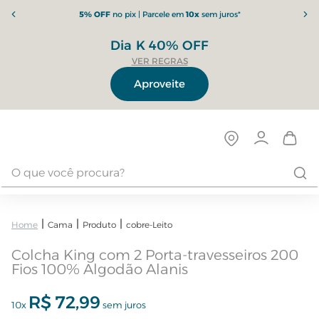
5% OFF
no pix | Parcele em
10x
sem juros*
Dia K 40% OFF
VER REGRAS
Aproveite
Cama
Produto
cobre-Leito
Colcha King com 2 Porta-travesseiros 200
Fios 100% Algodão Alanis
R$
72
,
99
10
x
sem juros