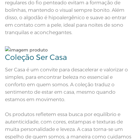
regulares do fio penteado evitam a formação de
Acabamento
Estampado
bolinhas, mantendo o visual sempre bonito. Além
Lavação a 40ºC; Proibido alvejar;
disso, o algodão é hipoalergênico e suave ao entrar
Secar em tambor com
temperatura máxima de 60º; Ferro
Instruções de Lavagem
em contato com a pele, ideal para noites de sono
de passar com temperatura
maxima de 110º C; Proibido lavar a
tranquilas e aconchegantes.
seco;
Pode haver pequena variação de
cor, de acordo com a configuração
e modelo do monitor ou do
Observações
aparelho celular. Consultar a cor
nas especificações técnicas do
Coleção Ser Casa
produto.
Ser Casa é um convite para desacelerar e valorizar o
simples, para encontrar beleza no essencial e
conforto em quem somos. A coleção traduz o
sentimento de estar em casa, mesmo quando
estamos em movimento.
Os produtos refletem essa busca por equilíbrio e
autenticidade, com cores, estampas e texturas de
muita personalidade e leveza. A casa torna-se um
espelho de quem somos; a maneira como cuidamos