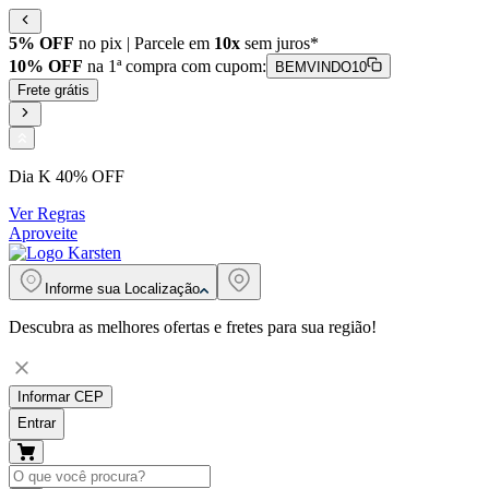
5% OFF
no pix | Parcele em
10x
sem juros*
10% OFF
na 1ª compra com cupom:
BEMVINDO10
Frete grátis
Dia K 40% OFF
Ver Regras
Aproveite
Informe sua
Localização
Descubra as melhores ofertas e fretes para sua região!
Informar CEP
Entrar