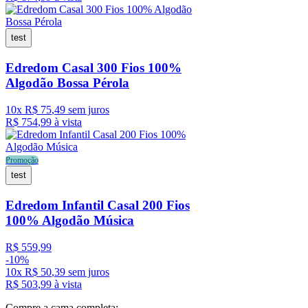
test
Edredom Casal 300 Fios 100%
Algodão Bossa Pérola
10
x
R$
75
,
49
sem juros
R$
754
,
99
à vista
Promoção
test
Edredom Infantil Casal 200 Fios
100% Algodão Música
R$
559
,
99
-
10%
10
x
R$
50
,
39
sem juros
R$
503
,
99
à vista
Compre a cama completa: