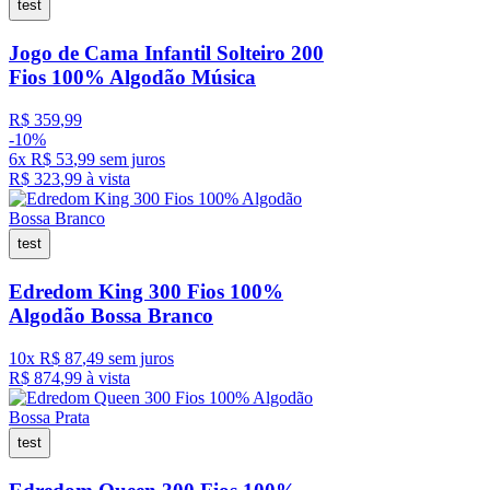
test
Jogo de Cama Infantil Solteiro 200
Fios 100% Algodão Música
R$
359
,
99
-
10%
6
x
R$
53
,
99
sem juros
R$
323
,
99
à vista
test
Edredom King 300 Fios 100%
Algodão Bossa Branco
10
x
R$
87
,
49
sem juros
R$
874
,
99
à vista
test