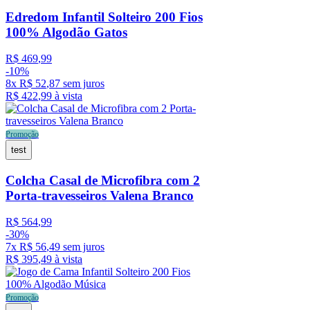
Edredom Infantil Solteiro 200 Fios
100% Algodão Gatos
R$
469
,
99
-
10%
8
x
R$
52
,
87
sem juros
R$
422
,
99
à vista
Promoção
test
Colcha Casal de Microfibra com 2
Porta-travesseiros Valena Branco
R$
564
,
99
-
30%
7
x
R$
56
,
49
sem juros
R$
395
,
49
à vista
Promoção