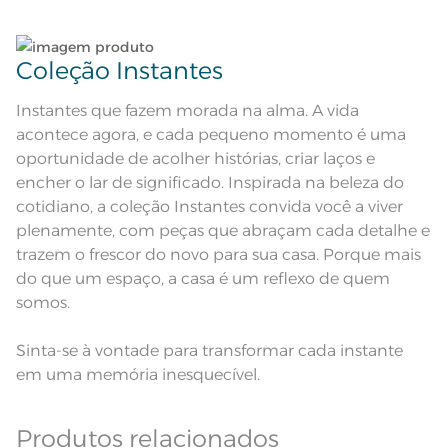
temperatura maxima de 60ºC;
Instruções de Lavagem
Ferro de passar com temperatura
Leia atentamente as instruções na etiqueta.
maxima de 150ºC; Proibido lavar a
seco
Pode haver pequena variação de
Coleção Instantes
cor, de acordo com a configuração
e modelo do monitor ou do
Observações
aparelho celular. Consultar a cor
Instantes que fazem morada na alma. A vida
nas especificações técnicas do
produto.
acontece agora, e cada pequeno momento é uma
Fios
Fio Tecnologia Unika
oportunidade de acolher histórias, criar laços e
encher o lar de significado. Inspirada na beleza do
cotidiano, a coleção Instantes convida você a viver
plenamente, com peças que abraçam cada detalhe e
trazem o frescor do novo para sua casa. Porque mais
do que um espaço, a casa é um reflexo de quem
somos.
Sinta-se à vontade para transformar cada instante
em uma memória inesquecível.
Produtos relacionados