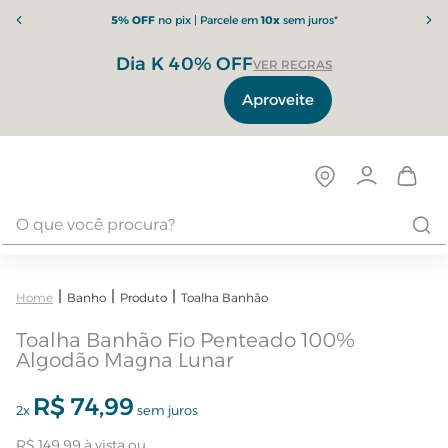
5% OFF
no pix | Parcele em
10x
sem juros*
Dia K 40% OFF
VER REGRAS
Aproveite
Banho
Produto
Toalha Banhão
Toalha Banhão Fio Penteado 100%
Algodão Magna Lunar
R$
74
,
99
2
x
sem juros
R$
149
,
99