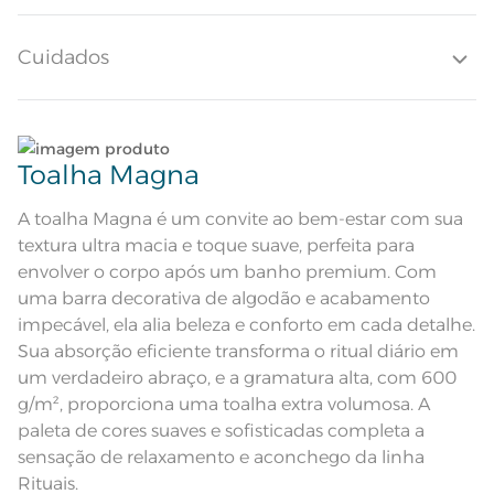
indesejadas. Sua barra decorativa em algodão adiciona elegância,
tornando-a ideal para quem busca qualidade e estilo.
Quantidade de Peças
1 Peça
Cuidados
Toque ultra macio; Super absorção;
Barra Decorativa de algodão; Pré-
Atributos
encolhido; Antipiling; Etiqueta
Diferenciada
Lave tipos de tecidos distintos separadamente;
Composição
100% Algodão
Toalha Magna
Não lave cores claras e cores escuras no mesmo
Tamanho
Banhão
ciclo;
A toalha Magna é um convite ao bem-estar com sua
textura ultra macia e toque suave, perfeita para
Cor
Lunar
Lave as peças no ciclo leve, suave ou delicado de
envolver o corpo após um banho premium. Com
sua lavadora;
uma barra decorativa de algodão e acabamento
Itens Inclusos
1 Toalha Banhão
impecável, ela alia beleza e conforto em cada detalhe.
Enxágue as peças com bastante água;
Sua absorção eficiente transforma o ritual diário em
Medida
86cm x 1,50m
um verdadeiro abraço, e a gramatura alta, com 600
Utilize a quantidade mínima de amaciante e sabão;
Toque ultra macio; Super absorção;
g/m², proporciona uma toalha extra volumosa. A
Barra Decorativa de algodão; Pré-
Acabamento
encolhido; Antipiling; Tecnologia
paleta de cores suaves e sofisticadas completa a
Unika; Tecnologia Softmax;
Ao pendurar as toalhas, recomenda-se sacudi-las
Etiqueta Diferenciada
sensação de relaxamento e aconchego da linha
bem;;
Lavação a 60ºC; Proibido alvejar;
Rituais.
Secar em tambor com