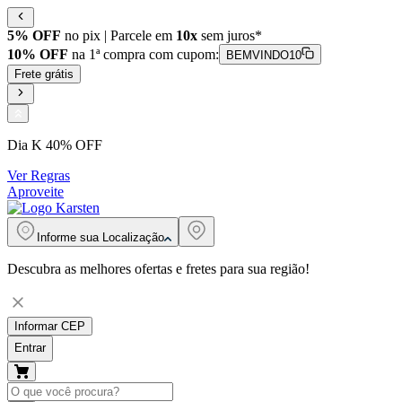
5% OFF
no pix | Parcele em
10x
sem juros*
10% OFF
na 1ª compra com cupom:
BEMVINDO10
Frete grátis
Dia K 40% OFF
Ver Regras
Aproveite
Informe sua
Localização
Descubra as melhores ofertas e fretes para sua região!
Informar CEP
Entrar