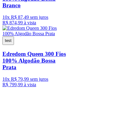
Branco
10
x
R$
87
,
49
sem juros
R$
874
,
99
à vista
test
Edredom Queen 300 Fios
100% Algodão Bossa
Prata
10
x
R$
79
,
99
sem juros
R$
799
,
99
à vista