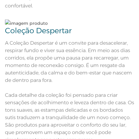
x 40cm; Sobrelençol 2,20m x
confortável.
Medida
2,60m; Vira do Sobrelençol 45cm;
Fronha 50cm x 70cm e abas de
7cm
Acabamento
Estampado Dimensionado
Coleção Despertar
Lavação a 60ºC; Proibido alvejar;
Secar em tambor com
A Coleção Despertar é um convite para desacelerar,
temperatura maxima de 60ºC;
Instruções de Lavagem
Ferro de passar com temperatura
respirar fundo e viver sua essência. Em meio aos dias
maxima de 150ºC; Proibido lavar a
seco
corridos, ela propõe uma pausa para recarregar, um
Pode haver pequena variação de
cor, de acordo com a configuração
momento de reconexão consigo. É um resgate da
e modelo do monitor ou do
Observações
aparelho celular. Consultar a cor
autenticidade, da calma e do bem-estar que nascem
nas especificações técnicas do
de dentro para fora.
produto.
Cada detalhe da coleção foi pensado para criar
sensações de acolhimento e leveza dentro de casa. Os
tons suaves, as estampas delicadas e os bordados
sutis traduzem a tranquilidade de um novo começo.
São produtos para aproveitar o conforto do seu lar,
que promovem um espaço onde você pode