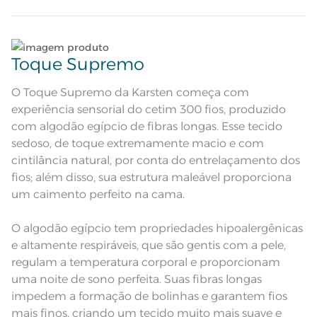
Quantidade de Fios
300 Fios
Quantidade de Peças
Lave tipos de tecidos distintos separadamente;
4 Peças
Toque Supremo
Desenho feito à mão; Sobre lençol
estampado com
Não lave cores claras e cores escuras no mesmo
Atributos
vira<br>dimensionada; Lençol com
ciclo;
O Toque Supremo da Karsten começa com
elástico estampado; Fronha
dimensionada com 3 abas de 7cm
experiência sensorial do cetim 300 fios, produzido
Base branca com desenho em um
bege sutil de folhagens no lençol
Lave as peças no ciclo leve, suave ou delicado de
com algodão egípcio de fibras longas. Esse tecido
de elástico e sobrelençol e fronha
sua lavadora;
Descrição Visual
com estampa de flores
sedoso, de toque extremamente macio e com
dimensionadas que são diferentes
cintilância natural, por conta do entrelaçamento dos
entre as fronhas e a vira do
sobrelençol
Enxágue as peças com bastante água;
fios; além disso, sua estrutura maleável proporciona
Composição
100% Algodão
um caimento perfeito na cama.
Utilize a quantidade mínima de amaciante e sabão;
Tamanho
Casal
O algodão egípcio tem propriedades hipoalergênicas
Leia atentamente as instruções na etiqueta.
e altamente respiráveis, que são gentis com a pele,
Cor
Branco
regulam a temperatura corporal e proporcionam
uma noite de sono perfeita. Suas fibras longas
1 Lençol de Elástico; 1 Sobrelençol; 2
Itens Inclusos
impedem a formação de bolinhas e garantem fios
Fronhas
mais finos, criando um tecido muito mais suave e
Lençol com Elástico 1,40m x 1,90m