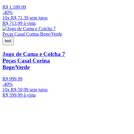
R$
1
.
189
,
99
-
40%
10
x
R$
71
,
39
sem juros
R$
713
,
99
à vista
test
Jogo de Cama e Colcha 7
Peças Casal Corina
Bege/Verde
R$
999
,
99
-
40%
10
x
R$
59
,
99
sem juros
R$
599
,
99
à vista