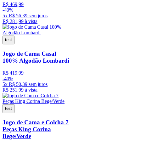
R$
469
,
99
-
40%
5
x
R$
56
,
39
sem juros
R$
281
,
99
à vista
test
Jogo de Cama Casal
100% Algodão Lombardi
R$
419
,
99
-
40%
5
x
R$
50
,
39
sem juros
R$
251
,
99
à vista
test
Jogo de Cama e Colcha 7
Peças King Corina
Bege/Verde