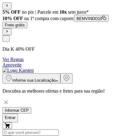
5% OFF
no pix | Parcele em
10x
sem juros*
10% OFF
na 1ª compra com cupom:
BEMVINDO10
Frete grátis
Dia K 40% OFF
Ver Regras
Aproveite
Informe sua
Localização
Descubra as melhores ofertas e fretes para sua região!
Informar CEP
Entrar