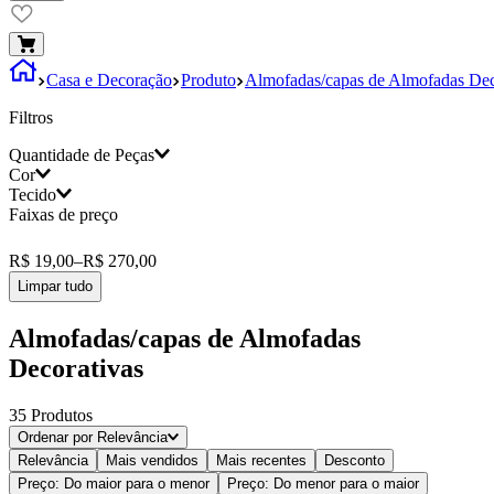
Casa e Decoração
Produto
Almofadas/capas de Almofadas Dec
Filtros
Quantidade de Peças
Cor
Tecido
1 Peça
(
35
)
Faixas de preço
100% Algodão
(
2
)
Bege
(
3
)
R$ 19,00
–
R$ 270,00
Algodão
(
11
)
Pistache
(
2
)
Limpar tudo
Petróleo
(
2
)
Almofadas/capas de Almofadas
Decorativas
Ocre
(
2
)
Bronze
(
2
)
35
Produtos
Ordenar por
Relevância
Branco
(
2
)
Relevância
Mais vendidos
Mais recentes
Desconto
Preço: Do maior para o menor
Preço: Do menor para o maior
Vinho
(
1
)