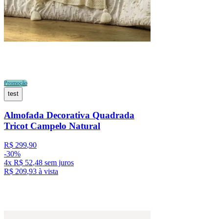
Promoção
test
Almofada Decorativa Quadrada
Tricot Campelo Natural
R$
299
,
90
-
30%
4
x
R$
52
,
48
sem juros
R$
209
,
93
à vista