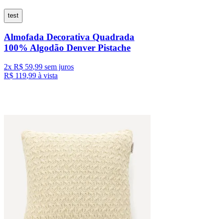
test
Almofada Decorativa Quadrada
100% Algodão Denver Pistache
2
x
R$
59
,
99
sem juros
R$
119
,
99
à vista