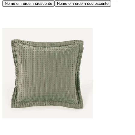
Nome em ordem crescente
Nome em ordem decrescente
Vermelho
(
1
)
Telha
(
1
)
Rosê
(
1
)
Ver mais 15