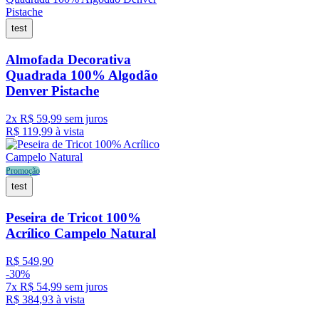
test
Almofada Decorativa
Quadrada 100% Algodão
Denver Pistache
2
x
R$
59
,
99
sem juros
R$
119
,
99
à vista
Promoção
test
Peseira de Tricot 100%
Acrílico Campelo Natural
R$
549
,
90
-
30%
7
x
R$
54
,
99
sem juros
R$
384
,
93
à vista