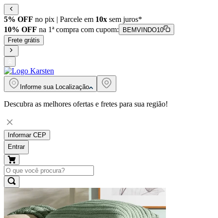
5% OFF
no pix | Parcele em
10x
sem juros*
10% OFF
na 1ª compra com cupom:
BEMVINDO10
Frete grátis
Informe sua
Localização
Descubra as melhores ofertas e fretes para sua região!
Informar CEP
Entrar