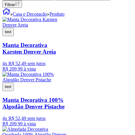
Filtrar
Casa e Decoração
Produto
test
Manta Decorativa
Karsten Denver Areia
4
x
R$
52
,
49
sem juros
R$
209
,
99
à vista
test
Manta Decorativa 100%
Algodão Denver Pistache
4
x
R$
52
,
49
sem juros
R$
209
,
99
à vista