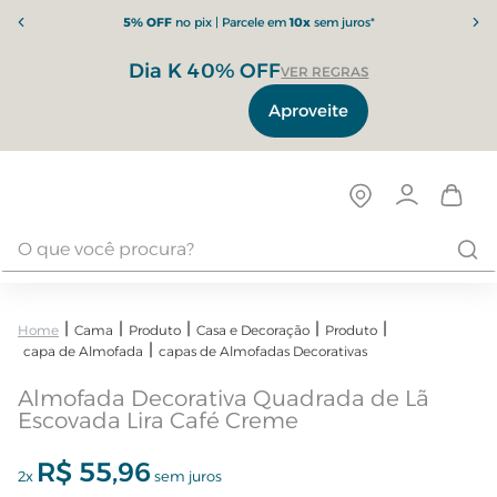
5% OFF
no pix | Parcele em
10x
sem juros*
Dia K 40% OFF
VER REGRAS
Aproveite
Cama
Produto
Casa e Decoração
Produto
capa de Almofada
capas de Almofadas Decorativas
Almofada Decorativa Quadrada de Lã
Escovada Lira Café Creme
R$
55
,
96
2
x
sem juros