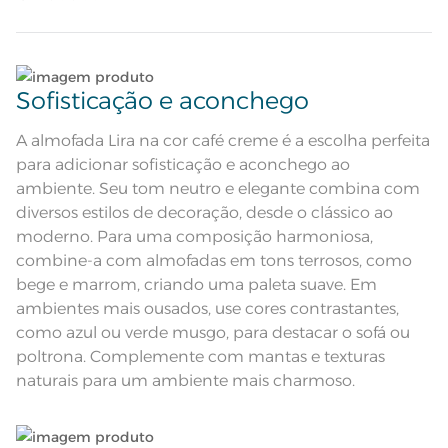
Quantidade de Peças
1 Peça
capa. Harmoniza perfeitamente com mantas da mesma linha e com
camas bem decoradas, adicionando um toque acolhedor ao seu
Almofada decorativa; Tricot de lã
espaço. A cor Café Creme eleva a decoração com uma tonalidade
escovada de 490 gr; Etiqueta
Atributos
suave e moderna.
decorativa Karsten; Almofada com
Lave tipos de tecidos distintos separadamente;
zíper
Sofisticação e aconchego
Tons de bege, marrom e branco se
Descrição Visual
dividem em faixas horizontais
Não lave cores claras e cores escuras no mesmo
ciclo;
A almofada Lira na cor café creme é a escolha perfeita
Composição
100% Poliéster
para adicionar sofisticação e aconchego ao
Lave as peças no ciclo leve, suave ou delicado de
ambiente. Seu tom neutro e elegante combina com
Cor
sua lavadora;
Café Creme
diversos estilos de decoração, desde o clássico ao
moderno. Para uma composição harmoniosa,
Itens Inclusos
Utilize a quantidade mínima de amaciante e sabão;
1 Almofada
combine-a com almofadas em tons terrosos, como
bege e marrom, criando uma paleta suave. Em
Medida
Dê preferência para secar no varal, à sombra;
45cm x 45cm
ambientes mais ousados, use cores contrastantes,
como azul ou verde musgo, para destacar o sofá ou
Acabamento
Leia atentamente as instruções na etiqueta.
Tinto
poltrona. Complemente com mantas e texturas
Lavação Manual; Proibido Alvejar;
naturais para um ambiente mais charmoso.
Proibido Secar em Tambor;
Instruções de Lavagem
Secagem em Varal
Horizontalmente; Proibido Ferro de
Passar; Proibido Lavar a Seco