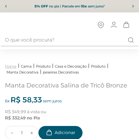
5% OFF
no pix | Parcele em
10x
sem juros*
Cama
Produto
Casa e Decoração
Produto
Manta Decorativa
peseiras Decorativas
Manta Decorativa Salina de Tricô Bronze
R$
58
,
33
6
x
sem juros
R$
349
,
99
R$
332
,
49
－
＋