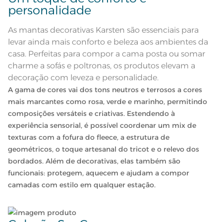
emoldurado; Etiqueta decorativa
personalidade
Lave cores claras e cores escuras separadamente;
Karsten
Manta retangular em cor terracota
clara e feita em tricô gemétrico
Descrição Visual
As mantas decorativas Karsten são essenciais para
zigue-zague com bordo criando
Utilize a quantidade mínima de amaciante e sabão;
uma moldura nas 4 beiradas
levar ainda mais conforto e beleza aos ambientes da
50% Viscose; 35% Poliéster; 15%
Composição
casa. Perfeitas para compor a cama posta ou somar
Dê preferência para secar no varal, à sombra.
Poliamida
charme a sofás e poltronas, os produtos elevam a
Cor
Bronze
decoração com leveza e personalidade.
Leia atentamente as instruções na etiqueta.
A gama de cores vai dos tons neutros e terrosos a cores
Itens Inclusos
1 Manta
mais marcantes como rosa, verde e marinho, permitindo
composições versáteis e criativas. Estendendo à
Medida
1,20m x 1,75m
experiência sensorial, é possível coordenar um mix de
texturas com a fofura do fleece, a estrutura de
Acabamento
Tinto
geométricos, o toque artesanal do tricot e o relevo dos
bordados. Além de decorativas, elas também são
Lavação a 60ºC; Proibido alvejar;
Secar em tambor com
funcionais: protegem, aquecem e ajudam a compor
temperatura maxima de 60ºC;
Instruções de Lavagem
Ferro de passar com temperatura
camadas com estilo em qualquer estação.
maxima de 150ºC; Proibido lavar a
seco
Pode haver pequena variação de
cor, de acordo com a configuração
e modelo do monitor ou do
Observações
aparelho celular. Consultar a cor