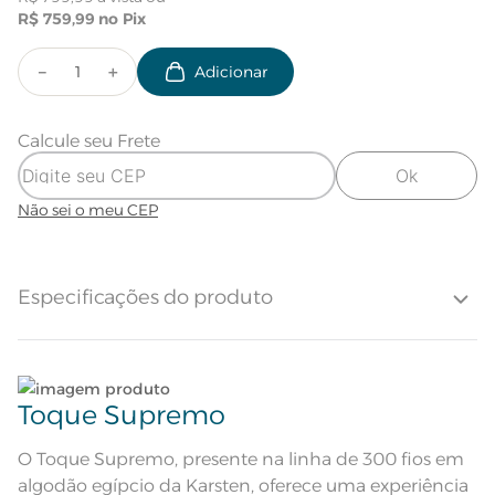
R$
759
,
99
－
＋
Calcule seu Frete
Ok
Não sei o meu CEP
Especificações do produto
Toque Supremo | Algodão egípcio
Tecido
300 fios
Toque Supremo
Quantidade de Fios
300 Fios
O Toque Supremo, presente na linha de 300 fios em
algodão egípcio da Karsten, oferece uma experiência