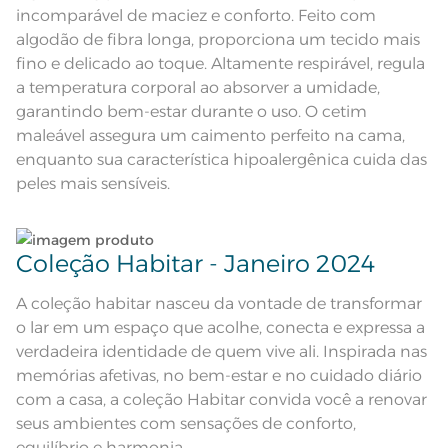
Quantidade de Peças
1 Peça
incomparável de maciez e conforto. Feito com
algodão de fibra longa, proporciona um tecido mais
100% Algodão; Manta de
Composição
Enchimento 100% Poliéster
fino e delicado ao toque. Altamente respirável, regula
a temperatura corporal ao absorver a umidade,
Tamanho
Queen
garantindo bem-estar durante o uso. O cetim
maleável assegura um caimento perfeito na cama,
Cor
Branco
enquanto sua característica hipoalergênica cuida das
peles mais sensíveis.
Itens Inclusos
1 Edredom
Medida
2,40m x 2,60m
Coleção Habitar - Janeiro 2024
Acabamento
Liso
A coleção habitar nasceu da vontade de transformar
Lavação a 40ºC; Proibido alvejar;
o lar em um espaço que acolhe, conecta e expressa a
Secar em tambor com
verdadeira identidade de quem vive ali. Inspirada nas
temperatura máxima de 60º; Ferro
Instruções de Lavagem
de passar com temperatura
memórias afetivas, no bem-estar e no cuidado diário
maxima de 110º C; Proibido lavar a
seco;
com a casa, a coleção Habitar convida você a renovar
seus ambientes com sensações de conforto,
equilíbrio e harmonia.