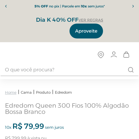
5% OFF
no pix | Parcele em
10x
sem juros*
Dia K 40% OFF
VER REGRAS
Aproveite
Cama
Produto
Edredom
Edredom Queen 300 Fios 100% Algodão
Bossa Branco
R$
79
,
99
10
x
sem juros
R$
799
,
99