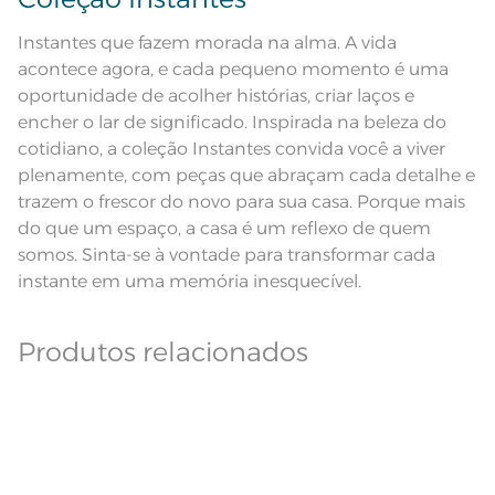
Lavação a 60ºC; Proibido alvejar;
Secar em tambor com
Dê preferência para secar no varal, à sombra;
temperatura maxima de 60ºC;
Instruções de Lavagem
Instantes que fazem morada na alma. A vida
Ferro de passar com temperatura
maxima de 150ºC; Proibido lavar a
acontece agora, e cada pequeno momento é uma
Leia atentamente as instruções na etiqueta.
seco;
oportunidade de acolher histórias, criar laços e
Modelo
Retangular
encher o lar de significado. Inspirada na beleza do
Pode haver pequena variação de
cotidiano, a coleção Instantes convida você a viver
cor, de acordo com a configuração
e modelo do monitor ou do
plenamente, com peças que abraçam cada detalhe e
Observações
aparelho celular. Consultar a cor
trazem o frescor do novo para sua casa. Porque mais
nas especificações técnicas do
produto.
do que um espaço, a casa é um reflexo de quem
Linha
Sempre limpa
somos. Sinta-se à vontade para transformar cada
instante em uma memória inesquecível.
Produtos relacionados