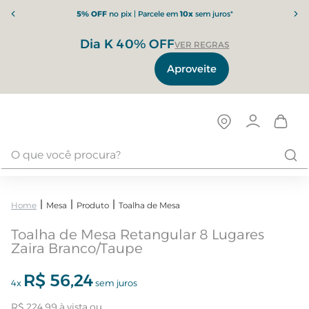
5% OFF
no pix | Parcele em
10x
sem juros*
Dia K 40% OFF
VER REGRAS
Aproveite
Mesa
Produto
Toalha de Mesa
Toalha de Mesa Retangular 8 Lugares
Zaira Branco/Taupe
R$
56
,
24
4
x
sem juros
R$
224
,
99