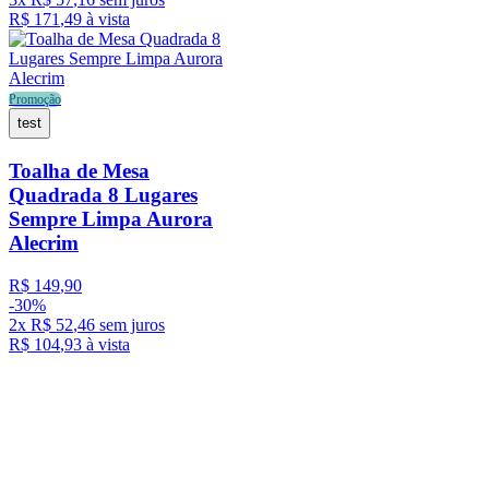
R$
171
,
49
à vista
Promoção
test
Toalha de Mesa
Quadrada 8 Lugares
Sempre Limpa Aurora
Alecrim
R$
149
,
90
-
30%
2
x
R$
52
,
46
sem juros
R$
104
,
93
à vista