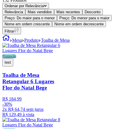
152
Produtos
Ordenar por
Relevância
Relevância
Mais vendidos
Mais recentes
Desconto
Preço: Do maior para o menor
Preço: Do menor para o maior
Nome em ordem crescente
Nome em ordem decrescente
Filtrar
Mesa
Produto
Toalha de Mesa
Promoção
test
Toalha de Mesa
Retangular 6 Lugares
Flor do Natal Bege
R$
184
,
99
-
30%
2
x
R$
64
,
74
sem juros
R$
129
,
49
à vista