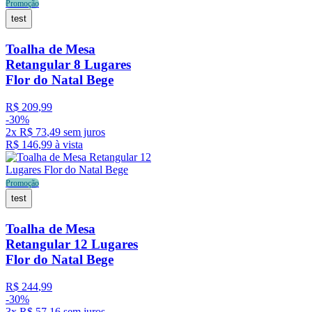
Promoção
test
Toalha de Mesa
Retangular 8 Lugares
Flor do Natal Bege
R$
209
,
99
-
30%
2
x
R$
73
,
49
sem juros
R$
146
,
99
à vista
Promoção
test
Toalha de Mesa
Retangular 12 Lugares
Flor do Natal Bege
R$
244
,
99
-
30%
3
x
R$
57
,
16
sem juros