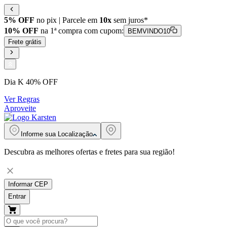
5% OFF
no pix | Parcele em
10x
sem juros*
10% OFF
na 1ª compra com cupom:
BEMVINDO10
Frete grátis
Dia K 40% OFF
Ver Regras
Aproveite
Informe sua
Localização
Descubra as melhores ofertas e fretes para sua região!
Informar CEP
Entrar