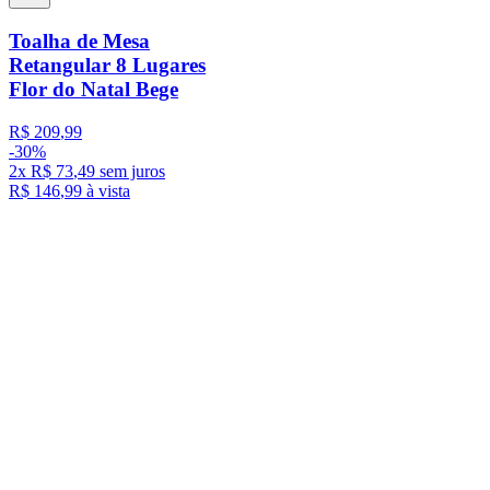
Toalha de Mesa
Retangular 8 Lugares
Flor do Natal Bege
R$
209
,
99
-
30%
2
x
R$
73
,
49
sem juros
R$
146
,
99
à vista