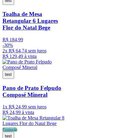
test
Toalha de Mesa
Retangular 6 Lugares
Flor do Natal Bege
R$
184
,
99
-
30%
2
x
R$
64
,
74
sem juros
R$
129
,
49
à vista
test
Pano de Prato Felpudo
Composé Mineral
1
x
R$
24
,
99
sem juros
R$
24
,
99
à vista
Promoção
test