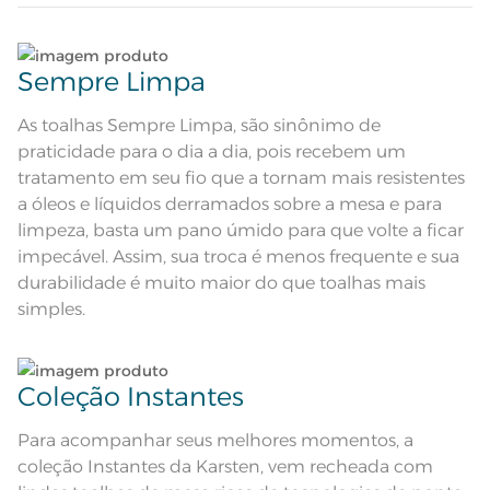
Romã
Composição
Lave tipos de tecidos distintos separadamente;
56% Algodão 44% Poliéster
Sempre Limpa
Tamanho
Não lave cores claras e cores escuras no mesmo
8 Lugares
ciclo;
As toalhas Sempre Limpa, são sinônimo de
praticidade para o dia a dia, pois recebem um
Cor
Azul
No caso de derramamento acidental de líquidos,
tratamento em seu fio que a tornam mais resistentes
condimentos ou molhos sobre o tecido, limpe
a óleos e líquidos derramados sobre a mesa e para
Cor Comercial
Turquesa
imediatamente utilizando um pano umedecido
limpeza, basta um pano úmido para que volte a ficar
em água sem comprimir ou friccionar a sujeira
para dentro, e deixe secar naturalmente;
impecável. Assim, sua troca é menos frequente e sua
Itens Inclusos
1 Toalha de Mesa
durabilidade é muito maior do que toalhas mais
No caso de manchas persistentes, não removidas
simples.
Medida
1,60m x 2,70m
com pano umedecido em água, após a remoção
do excesso da sujeira, submeta o tecido à lavagem
Jacquard; Tecnologia Sempre
Acabamento
conforme instruções na etiqueta;
Limpa
Coleção Instantes
Lavação a 60ºC; Proibido alvejar;
Secar em tambor com
Dê preferência para secar no varal, à sombra;
temperatura maxima de 60ºC;
Instruções de Lavagem
Para acompanhar seus melhores momentos, a
Ferro de passar com temperatura
maxima de 150ºC; Proibido lavar a
coleção Instantes da Karsten, vem recheada com
Leia atentamente as instruções na etiqueta.
seco;