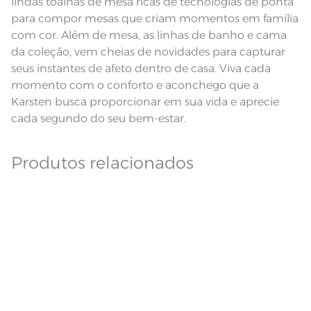
lindas toalhas de mesa ricas de tecnologias de ponta
Modelo
Retangular
para compor mesas que criam momentos em família
Pode haver pequena variação de
com cor. Além de mesa, as linhas de banho e cama
cor, de acordo com a configuração
e modelo do monitor ou do
da coleção, vem cheias de novidades para capturar
Observações
aparelho celular. Consultar a cor
seus instantes de afeto dentro de casa. Viva cada
nas especificações técnicas do
produto.
momento com o conforto e aconchego que a
Linha
Sempre limpa
Karsten busca proporcionar em sua vida e aprecie
cada segundo do seu bem-estar.
Produtos relacionados