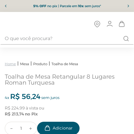
5% OFF
no pix | Parcele em
10x
sem juros*
Mesa
Produto
Toalha de Mesa
Toalha de Mesa Retangular 8 Lugares
Roman Turquesa
R$
56
,
24
4
x
sem juros
R$
224
,
99
R$
213
,
74
－
＋