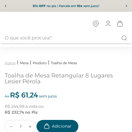
5% OFF
no pix | Parcele em
10x
sem juros*
Mesa
Produto
Toalha de Mesa
Toalha de Mesa Retangular 8 Lugares
Lesier Pérola
R$
61
,
24
4
x
sem juros
R$
244
,
99
R$
232
,
74
－
＋