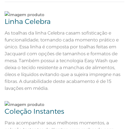
dimensionadao ornamental
Composição
Lave tipos de tecidos distintos separadamente;
67% Algodão 33% Poliéster
Linha Celebra
Tamanho
Não lave cores claras e cores escuras no mesmo
8 Lugares
ciclo;
As toalhas da linha Celebra casam sofisticação e
funcionalidade, tornando cada momento prático e
Cor
Bege
No caso de derramamento acidental de líquidos,
único. Essa linha é composta por toalhas feitas em
condimentos ou molhos sobre o tecido, limpe
Jacquard com opções de tamanhos e formatos de
Cor Comercial
Pérola
imediatamente utilizando um pano umedecido
mesa. Também possui a tecnologia Easy Wash que
em água sem comprimir ou friccionar a sujeira
para dentro, e deixe secar naturalmente;
deixa o tecido resistente a manchas de alimentos,
Itens Inclusos
1 Toalha de Mesa
óleos e líquidos evitando que a sujeira impregne nas
No caso de manchas persistentes, não removidas
fibras. A durabilidade deste acabamento é de 15
Medida
1,80m x 2,70m
com pano umedecido em água, após a remoção
lavações em média.
do excesso da sujeira, submeta o tecido à lavagem
Jacquard Dimensionado;
Acabamento
conforme instruções na etiqueta;
Tecnologia Easy Wash - Lava fácil
Lavação a 60ºC; Proibido alvejar;
Secar em tambor com
Coleção Instantes
Dê preferência para secar no varal, à sombra;
temperatura maxima de 60ºC;
Instruções de Lavagem
Ferro de passar com temperatura
maxima de 150ºC; Proibido lavar a
Para acompanhar seus melhores momentos, a
Leia atentamente as instruções na etiqueta.
seco;