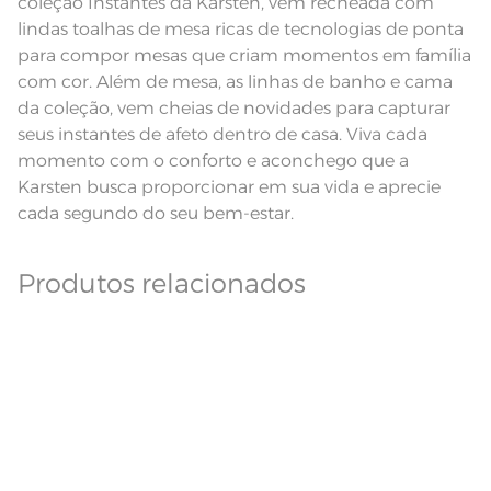
coleção Instantes da Karsten, vem recheada com
Modelo
Retangular
lindas toalhas de mesa ricas de tecnologias de ponta
Pode haver pequena variação de
para compor mesas que criam momentos em família
cor, de acordo com a configuração
e modelo do monitor ou do
com cor. Além de mesa, as linhas de banho e cama
Observações
aparelho celular. Consultar a cor
da coleção, vem cheias de novidades para capturar
nas especificações técnicas do
produto.
seus instantes de afeto dentro de casa. Viva cada
Linha
Celebra
momento com o conforto e aconchego que a
Karsten busca proporcionar em sua vida e aprecie
cada segundo do seu bem-estar.
Produtos relacionados