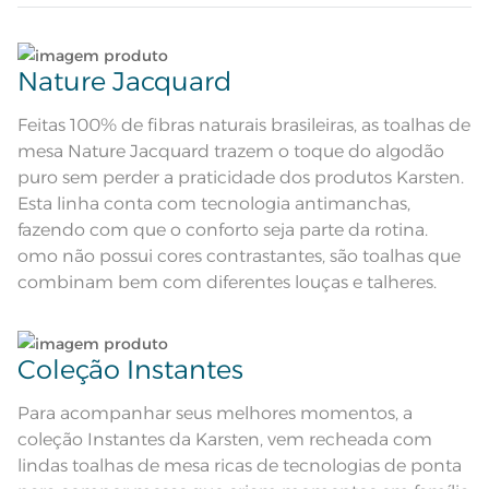
Descrição Visual
por toda sua extensão formando
relevos delicados
Lave tipos de tecidos distintos separadamente;
Composição
100% Algodão
Nature Jacquard
Não lave cores claras e cores escuras no mesmo
Tamanho
8 Lugares
ciclo;
Feitas 100% de fibras naturais brasileiras, as toalhas de
mesa Nature Jacquard trazem o toque do algodão
Cor
Verde
No caso de derramamento acidental de líquidos,
puro sem perder a praticidade dos produtos Karsten.
condimentos ou molhos sobre o tecido, limpe
Esta linha conta com tecnologia antimanchas,
Cor Comercial
imediatamente utilizando um pano umedecido
Verde Oliva
fazendo com que o conforto seja parte da rotina.
em água sem comprimir ou friccionar a sujeira
para dentro, e deixe secar naturalmente;
omo não possui cores contrastantes, são toalhas que
Itens Inclusos
1 Toalha de Mesa
combinam bem com diferentes louças e talheres.
No caso de manchas persistentes, não removidas
Medida
1,60m x 2,70m
com pano umedecido em água, após a remoção
do excesso da sujeira, submeta o tecido à lavagem
Coleção Instantes
conforme instruções na etiqueta;
Jacquard; Acabamento
Acabamento
Antimancha; Bainha de 1,8 cm
Lavação a 60ºC; Proibido alvejar;
Para acompanhar seus melhores momentos, a
Dê preferência para secar no varal, à sombra;
Secar em tambor com
temperatura maxima de 60ºC;
coleção Instantes da Karsten, vem recheada com
Instruções de Lavagem
Ferro de passar com temperatura
maxima de 150ºC; Proibido lavar a
lindas toalhas de mesa ricas de tecnologias de ponta
Leia atentamente as instruções na etiqueta.
seco;