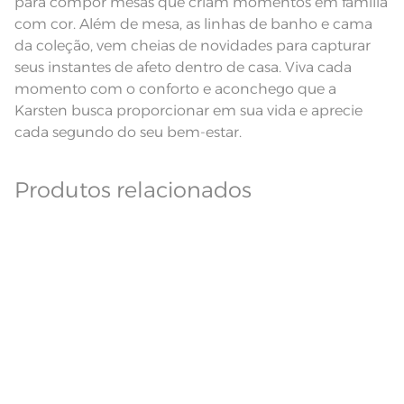
para compor mesas que criam momentos em família
Modelo
Retangular
com cor. Além de mesa, as linhas de banho e cama
da coleção, vem cheias de novidades para capturar
Pode haver pequena variação de
cor, de acordo com a configuração
seus instantes de afeto dentro de casa. Viva cada
e modelo do monitor ou do
Observações
aparelho celular. Consultar a cor
momento com o conforto e aconchego que a
nas especificações técnicas do
produto.
Karsten busca proporcionar em sua vida e aprecie
cada segundo do seu bem-estar.
Linha
Nature Jacquard
Produtos relacionados