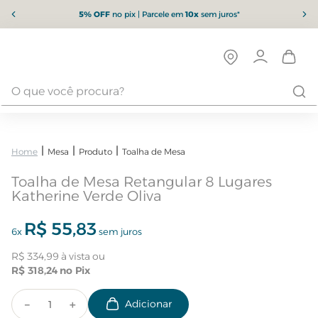
5% OFF
no pix | Parcele em
10x
sem juros*
Mesa
Produto
Toalha de Mesa
Toalha de Mesa Retangular 8 Lugares
Katherine Verde Oliva
R$
55
,
83
6
x
sem juros
R$
334
,
99
R$
318
,
24
－
＋