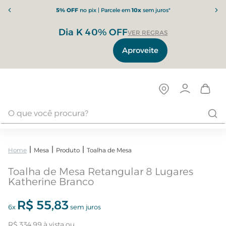
5% OFF
no pix | Parcele em
10x
sem juros*
Dia K 40% OFF
VER REGRAS
Aproveite
Mesa
Produto
Toalha de Mesa
Toalha de Mesa Retangular 8 Lugares
Katherine Branco
R$
55
,
83
6
x
sem juros
R$
334
,
99