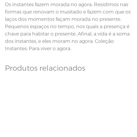
Lavação a 60ºC; Proibido alvejar;
Os instantes fazem morada no agora. Residimos nas
Dê preferência para secar no varal, à sombra;
Secar em tambor com
temperatura maxima de 60ºC;
formas que renovam o inusitado e fazem com que os
Instruções de Lavagem
Ferro de passar com temperatura
maxima de 150ºC; Proibido lavar a
laços dos momentos façam morada no presente.
Leia atentamente as instruções na etiqueta.
seco;
Pequenos espaços no tempo, nos quais a presença é
Modelo
Retangular
chave para habitar o presente. Afinal, a vida é a soma
dos instantes, e eles moram no agora. Coleção
Pode haver pequena variação de
cor, de acordo com a configuração
Instantes: Para viver o agora.
e modelo do monitor ou do
Observações
aparelho celular. Consultar a cor
nas especificações técnicas do
produto.
Produtos relacionados
Linha
Nature Jacquard