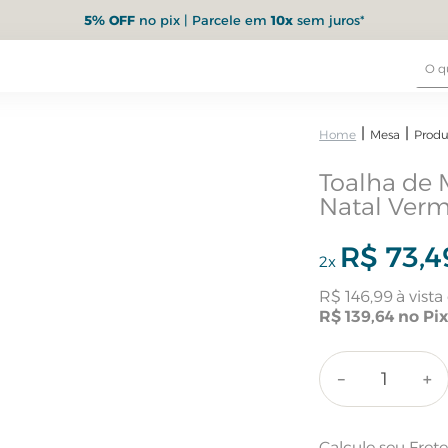
5% OFF
no pix | Parcele em
10x
sem juros*
Mesa
Produ
Toalha de 
Natal Ver
R$
73
,
4
2
x
R$
146
,
99
R$
139
,
64
－
＋
Calcule seu Fret