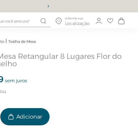
10% OFF
Informe sua
Localização
to
Toalha de Mesa
Mesa Retangular 8 Lugares Flor do
melho
9
sem juros
e