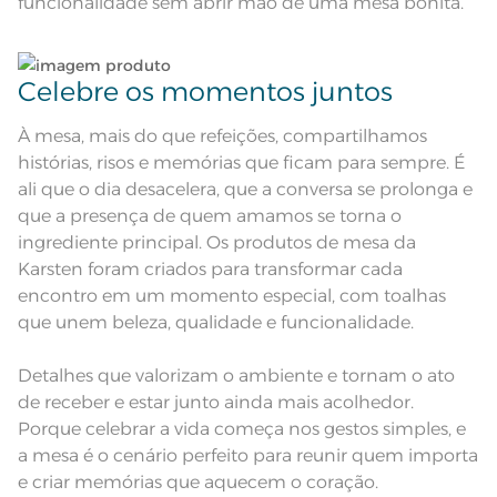
funcionalidade sem abrir mão de uma mesa bonita.
cor, de acordo com a configuração
e modelo do monitor ou do
Observações
aparelho celular. Consultar a cor
nas especificações técnicas do
produto.
Celebre os momentos juntos
Linha
Celebra
À mesa, mais do que refeições, compartilhamos
histórias, risos e memórias que ficam para sempre. É
ali que o dia desacelera, que a conversa se prolonga e
que a presença de quem amamos se torna o
ingrediente principal. Os produtos de mesa da
Karsten foram criados para transformar cada
encontro em um momento especial, com toalhas
que unem beleza, qualidade e funcionalidade.
Detalhes que valorizam o ambiente e tornam o ato
de receber e estar junto ainda mais acolhedor.
Porque celebrar a vida começa nos gestos simples, e
a mesa é o cenário perfeito para reunir quem importa
e criar memórias que aquecem o coração.