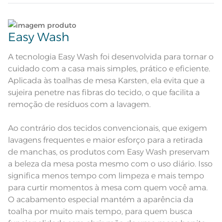
folhagens por todo o corpo
Composição
Lave tipos de tecidos distintos separadamente;
64% Algodão 36% Poliéster
Easy Wash
Tamanho
Não lave cores claras e cores escuras no mesmo
8 Lugares
ciclo;
A tecnologia Easy Wash foi desenvolvida para tornar o
cuidado com a casa mais simples, prático e eficiente.
Cor
Erva Mate
No caso de derramamento acidental de líquidos,
Aplicada às toalhas de mesa Karsten, ela evita que a
condimentos ou molhos sobre o tecido, limpe
sujeira penetre nas fibras do tecido, o que facilita a
Itens Inclusos
1 Toalha de Mesa
imediatamente utilizando um pano umedecido
remoção de resíduos com a lavagem.
em água sem comprimir ou friccionar a sujeira
para dentro, e deixe secar naturalmente;
Medida
1,80m x 2,70m
Ao contrário dos tecidos convencionais, que exigem
No caso de manchas persistentes, não removidas
lavagens frequentes e maior esforço para a retirada
Acabamento
Desenho em Jacquard
com pano umedecido em água, após a remoção
de manchas, os produtos com Easy Wash preservam
do excesso da sujeira, submeta o tecido à lavagem
Lavação a 60ºC; Proibido alvejar;
a beleza da mesa posta mesmo com o uso diário. Isso
Secar em tambor com
conforme instruções na etiqueta;
temperatura maxima de 60ºC;
Instruções de Lavagem
significa menos tempo com limpeza e mais tempo
Ferro de passar com temperatura
maxima de 150ºC; Proibido lavar a
para curtir momentos à mesa com quem você ama.
Dê preferência para secar no varal, à sombra;
seco
O acabamento especial mantém a aparência da
Modelo
Retangular
toalha por muito mais tempo, para quem busca
Leia atentamente as instruções na etiqueta.
Pode haver pequena variação de