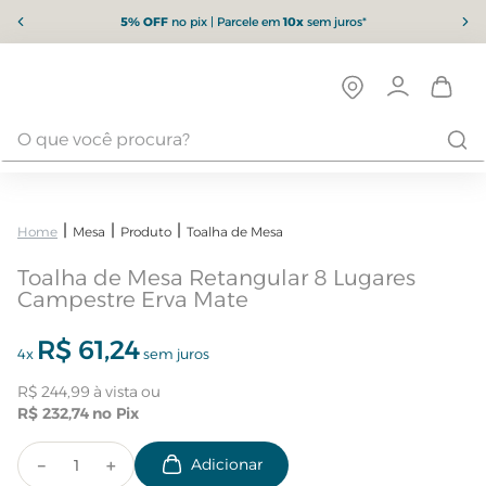
5% OFF
no pix | Parcele em
10x
sem juros*
Mesa
Produto
Toalha de Mesa
Toalha de Mesa Retangular 8 Lugares
Campestre Erva Mate
R$
61
,
24
4
x
sem juros
R$
244
,
99
R$
232
,
74
－
＋