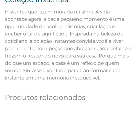
Lavação a 60ºC; Proibido alvejar;
Secar em tambor com
Dê preferência para secar no varal, à sombra;
temperatura maxima de 60ºC;
Instruções de Lavagem
Instantes que fazem morada na alma. A vida
Ferro de passar com temperatura
maxima de 150ºC; Proibido lavar a
acontece agora, e cada pequeno momento é uma
Leia atentamente as instruções na etiqueta.
seco;
oportunidade de acolher histórias, criar laços e
Modelo
Retangular
encher o lar de significado. Inspirada na beleza do
Pode haver pequena variação de
cotidiano, a coleção Instantes convida você a viver
cor, de acordo com a configuração
e modelo do monitor ou do
plenamente, com peças que abraçam cada detalhe e
Observações
aparelho celular. Consultar a cor
trazem o frescor do novo para sua casa. Porque mais
nas especificações técnicas do
produto.
do que um espaço, a casa é um reflexo de quem
Linha
Sempre limpa
somos. Sinta-se à vontade para transformar cada
instante em uma memória inesquecível.
Produtos relacionados