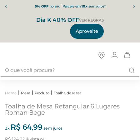
5% OFF
no pix | Parcele em
10x
sem juros*
Dia K 40% OFF
VER REGRAS
Aproveite
Mesa
Produto
Toalha de Mesa
Toalha de Mesa Retangular 6 Lugares
Roman Bege
R$
64
,
99
3
x
sem juros
R$
194
,
99