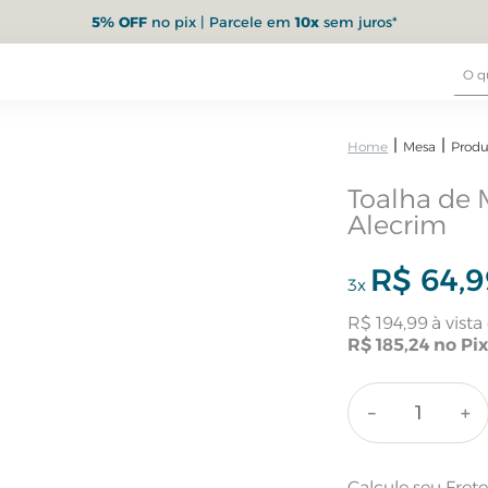
5% OFF
no pix | Parcele em
10x
sem juros*
Mesa
Produ
Toalha de 
Alecrim
R$
64
,
9
3
x
R$
194
,
99
R$
185
,
24
－
＋
Calcule seu Fret