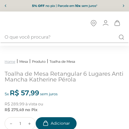
5% OFF
no pix | Parcele em
10x
sem juros*
Mesa
Produto
Toalha de Mesa
Toalha de Mesa Retangular 6 Lugares Anti
Mancha Katherine Pérola
R$
57
,
99
5
x
sem juros
R$
289
,
99
R$
275
,
49
－
＋