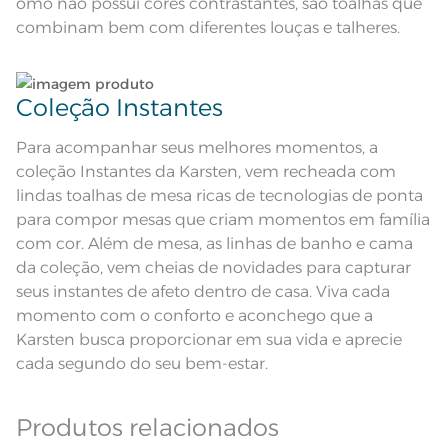
omo não possui cores contrastantes, são toalhas que
Itens Inclusos
1 Toalha de Mesa
combinam bem com diferentes louças e talheres.
Medida
1,60m x 2,20m
Jacquard; Acabamento
Coleção Instantes
Acabamento
Antimancha; Bainha de 1,8 cm
(exceto no tamanho redondo)
Lavação a 60ºC; Proibido alvejar;
Para acompanhar seus melhores momentos, a
Secar em tambor com
coleção Instantes da Karsten, vem recheada com
temperatura maxima de 60ºC;
Instruções de Lavagem
Ferro de passar com temperatura
lindas toalhas de mesa ricas de tecnologias de ponta
maxima de 150ºC; Proibido lavar a
seco;
para compor mesas que criam momentos em família
Modelo
Retangular
com cor. Além de mesa, as linhas de banho e cama
da coleção, vem cheias de novidades para capturar
Linha
Nature Jacquard
seus instantes de afeto dentro de casa. Viva cada
momento com o conforto e aconchego que a
Karsten busca proporcionar em sua vida e aprecie
cada segundo do seu bem-estar.
Produtos relacionados