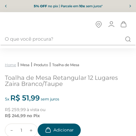
5% OFF
no pix | Parcele em
10x
sem juros*
Mesa
Produto
Toalha de Mesa
Toalha de Mesa Retangular 12 Lugares
Zaira Branco/Taupe
R$
51
,
99
5
x
sem juros
R$
259
,
99
R$
246
,
99
－
＋