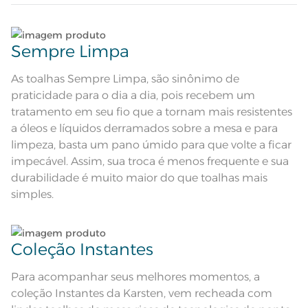
Composição
Lave tipos de tecidos distintos separadamente;
56% Algodão 44% Poliéster
Sempre Limpa
Tamanho
Não lave cores claras e cores escuras no mesmo
12 lugares
ciclo;
As toalhas Sempre Limpa, são sinônimo de
praticidade para o dia a dia, pois recebem um
Cor
Marrom
No caso de derramamento acidental de líquidos,
tratamento em seu fio que a tornam mais resistentes
condimentos ou molhos sobre o tecido, limpe
a óleos e líquidos derramados sobre a mesa e para
Cor Comercial
Branco/Taupe
imediatamente utilizando um pano umedecido
limpeza, basta um pano úmido para que volte a ficar
em água sem comprimir ou friccionar a sujeira
para dentro, e deixe secar naturalmente;
impecável. Assim, sua troca é menos frequente e sua
Itens Inclusos
1 Toalha de Mesa
durabilidade é muito maior do que toalhas mais
No caso de manchas persistentes, não removidas
simples.
Medida
1,60m x 3,20m
com pano umedecido em água, após a remoção
do excesso da sujeira, submeta o tecido à lavagem
Jacquard; Tecnologia Sempre
Acabamento
conforme instruções na etiqueta;
Limpa
Coleção Instantes
Lavação a 60ºC; Proibido alvejar;
Secar em tambor com
Dê preferência para secar no varal, à sombra;
temperatura maxima de 60ºC;
Instruções de Lavagem
Para acompanhar seus melhores momentos, a
Ferro de passar com temperatura
maxima de 150ºC; Proibido lavar a
coleção Instantes da Karsten, vem recheada com
Leia atentamente as instruções na etiqueta.
seco;