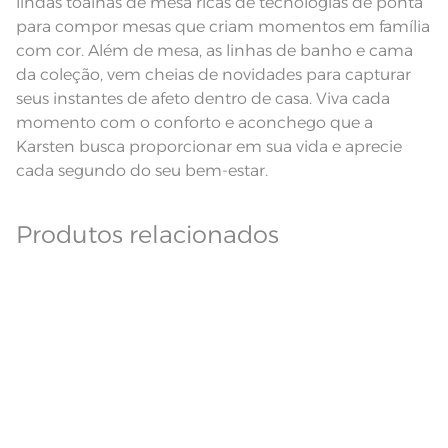
lindas toalhas de mesa ricas de tecnologias de ponta
Modelo
Retangular
para compor mesas que criam momentos em família
Pode haver pequena variação de
com cor. Além de mesa, as linhas de banho e cama
cor, de acordo com a configuração
e modelo do monitor ou do
da coleção, vem cheias de novidades para capturar
Observações
aparelho celular. Consultar a cor
seus instantes de afeto dentro de casa. Viva cada
nas especificações técnicas do
produto.
momento com o conforto e aconchego que a
Linha
Sempre limpa
Karsten busca proporcionar em sua vida e aprecie
cada segundo do seu bem-estar.
Produtos relacionados