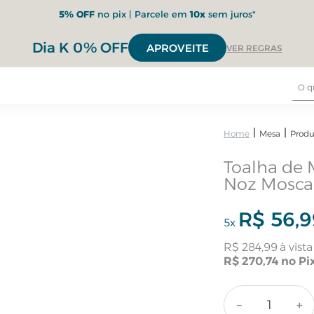
5% OFF
no pix | Parcele em
10x
sem juros*
Dia K 0% OFF
APROVEITE
VER REGRAS
Mesa
Produ
Toalha de 
Noz Mosc
R$
56
,
9
5
x
R$
284
,
99
R$
270
,
74
－
＋