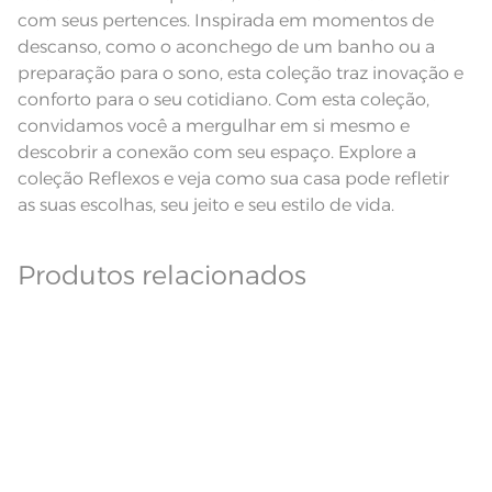
com seus pertences. Inspirada em momentos de
Pode haver pequena variação de
cor, de acordo com a configuração
descanso, como o aconchego de um banho ou a
e modelo do monitor ou do
Observações
aparelho celular. Consultar a cor
preparação para o sono, esta coleção traz inovação e
nas especificações técnicas do
conforto para o seu cotidiano. Com esta coleção,
produto.
convidamos você a mergulhar em si mesmo e
Linha
Celebra
descobrir a conexão com seu espaço. Explore a
coleção Reflexos e veja como sua casa pode refletir
as suas escolhas, seu jeito e seu estilo de vida.
Produtos relacionados