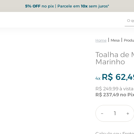
5% OFF
no pix | Parcele em
10x
sem juros*
Mesa
Produ
Toalha de 
Marinho
R$
62
,
4
4
x
R$
249
,
99
R$
237
,
49
－
＋
Calcule seu Fret