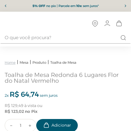
5% OFF
no pix | Parcele em
10x
sem juros*
Mesa
Produto
Toalha de Mesa
Toalha de Mesa Redonda 6 Lugares Flor
do Natal Vermelho
R$
64
,
74
2
x
sem juros
R$
129
,
49
R$
123
,
02
－
＋