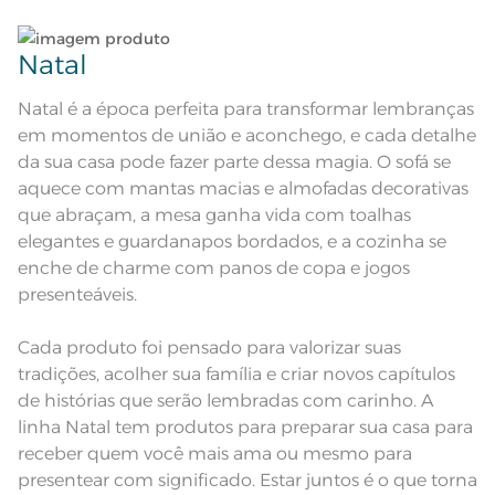
Pode haver pequena variação de
cor, de acordo com a configuração
Natal
e modelo do monitor ou do
Observações
aparelho celular. Consultar a cor
nas especificações técnicas do
produto.
Natal é a época perfeita para transformar lembranças
em momentos de união e aconchego, e cada detalhe
Linha
Sempre limpa
da sua casa pode fazer parte dessa magia. O sofá se
aquece com mantas macias e almofadas decorativas
que abraçam, a mesa ganha vida com toalhas
elegantes e guardanapos bordados, e a cozinha se
enche de charme com panos de copa e jogos
presenteáveis.
Cada produto foi pensado para valorizar suas
tradições, acolher sua família e criar novos capítulos
de histórias que serão lembradas com carinho. A
linha Natal tem produtos para preparar sua casa para
receber quem você mais ama ou mesmo para
presentear com significado. Estar juntos é o que torna