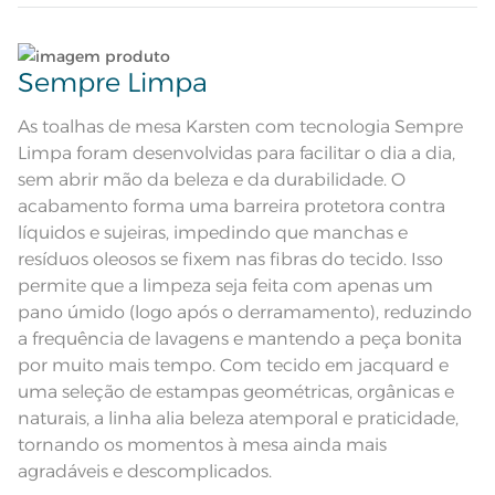
retratando ramos de azevinho e
Descrição Visual
flores de Poinsétia com um fundo
de pequena padronagem de
Lave tipos de tecidos distintos separadamente;
quadrados e pontos
Sempre Limpa
Composição
56% Algodão 44% Poliéster
Não lave cores claras e cores escuras no mesmo
ciclo;
As toalhas de mesa Karsten com tecnologia Sempre
Tamanho
6 lugares
Limpa foram desenvolvidas para facilitar o dia a dia,
Lave as peças no ciclo leve, suave ou delicado de
sem abrir mão da beleza e da durabilidade. O
Cor
Vermelho
sua lavadora;
acabamento forma uma barreira protetora contra
líquidos e sujeiras, impedindo que manchas e
Itens Inclusos
1 Toalha de Mesa
Enxágue as peças com bastante água;
resíduos oleosos se fixem nas fibras do tecido. Isso
permite que a limpeza seja feita com apenas um
Medida
1,78m de diâmetro
Utilize a quantidade mínima de amaciante e sabão;
pano úmido (logo após o derramamento), reduzindo
a frequência de lavagens e mantendo a peça bonita
Acabamento
Desenho em Jacquard
Leia atentamente as instruções na etiqueta.
por muito mais tempo. Com tecido em jacquard e
Lavação a 60ºC; Proibido alvejar;
uma seleção de estampas geométricas, orgânicas e
Secar em tambor com
temperatura maxima de 60ºC;
naturais, a linha alia beleza atemporal e praticidade,
Instruções de Lavagem
Ferro de passar com temperatura
tornando os momentos à mesa ainda mais
maxima de 150ºC; Proibido lavar a
seco
agradáveis e descomplicados.
Modelo
Redonda