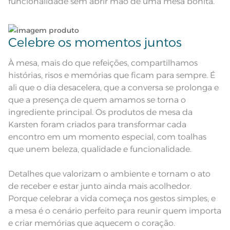
funcionalidade sem abrir mão de uma mesa bonita.
cor, de acordo com a configuração
e modelo do monitor ou do
Observações
aparelho celular. Consultar a cor
nas especificações técnicas do
produto.
Celebre os momentos juntos
Linha
Celebra
À mesa, mais do que refeições, compartilhamos
histórias, risos e memórias que ficam para sempre. É
ali que o dia desacelera, que a conversa se prolonga e
que a presença de quem amamos se torna o
ingrediente principal. Os produtos de mesa da
Karsten foram criados para transformar cada
encontro em um momento especial, com toalhas
que unem beleza, qualidade e funcionalidade.
Detalhes que valorizam o ambiente e tornam o ato
de receber e estar junto ainda mais acolhedor.
Porque celebrar a vida começa nos gestos simples, e
a mesa é o cenário perfeito para reunir quem importa
e criar memórias que aquecem o coração.