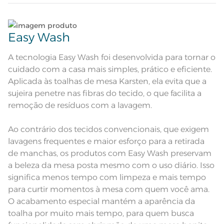
todo o corpo
Composição
Lave tipos de tecidos distintos separadamente;
64% Algodão 36% Poliéster
Easy Wash
Tamanho
Não lave cores claras e cores escuras no mesmo
6 lugares
ciclo;
A tecnologia Easy Wash foi desenvolvida para tornar o
cuidado com a casa mais simples, prático e eficiente.
Cor
Branco
No caso de derramamento acidental de líquidos,
Aplicada às toalhas de mesa Karsten, ela evita que a
condimentos ou molhos sobre o tecido, limpe
sujeira penetre nas fibras do tecido, o que facilita a
Itens Inclusos
1 Toalha de Mesa
imediatamente utilizando um pano umedecido
remoção de resíduos com a lavagem.
em água sem comprimir ou friccionar a sujeira
para dentro, e deixe secar naturalmente;
Medida
1,78m de diâmetro
Ao contrário dos tecidos convencionais, que exigem
No caso de manchas persistentes, não removidas
lavagens frequentes e maior esforço para a retirada
Acabamento
Desenho em Jacquard
com pano umedecido em água, após a remoção
de manchas, os produtos com Easy Wash preservam
do excesso da sujeira, submeta o tecido à lavagem
Lavação a 60ºC; Proibido alvejar;
a beleza da mesa posta mesmo com o uso diário. Isso
Secar em tambor com
conforme instruções na etiqueta;
temperatura maxima de 60ºC;
Instruções de Lavagem
significa menos tempo com limpeza e mais tempo
Ferro de passar com temperatura
maxima de 150ºC; Proibido lavar a
para curtir momentos à mesa com quem você ama.
Dê preferência para secar no varal, à sombra;
seco
O acabamento especial mantém a aparência da
Modelo
Redonda
toalha por muito mais tempo, para quem busca
Leia atentamente as instruções na etiqueta.
Pode haver pequena variação de