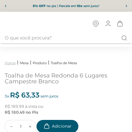
5% OFF
no pix | Parcele em
10x
sem juros*
Mesa
Produto
Toalha de Mesa
Toalha de Mesa Redonda 6 Lugares
Campestre Branco
R$
63
,
33
3
x
sem juros
R$
189
,
99
R$
180
,
49
－
＋