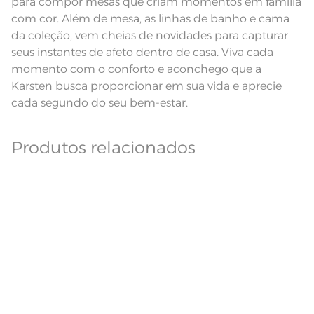
para compor mesas que criam momentos em família
Modelo
Redonda
com cor. Além de mesa, as linhas de banho e cama
da coleção, vem cheias de novidades para capturar
Pode haver pequena variação de
cor, de acordo com a configuração
seus instantes de afeto dentro de casa. Viva cada
e modelo do monitor ou do
Observações
aparelho celular. Consultar a cor
momento com o conforto e aconchego que a
nas especificações técnicas do
produto.
Karsten busca proporcionar em sua vida e aprecie
cada segundo do seu bem-estar.
Linha
Nature Jacquard
Produtos relacionados