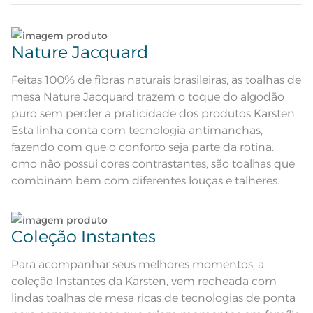
Descrição Visual
por toda sua extensão formando
relevos delicados
Lave tipos de tecidos distintos separadamente;
Composição
100% Algodão
Nature Jacquard
Não lave cores claras e cores escuras no mesmo
Tamanho
4 lugares
ciclo;
Feitas 100% de fibras naturais brasileiras, as toalhas de
mesa Nature Jacquard trazem o toque do algodão
Cor
Verde
No caso de derramamento acidental de líquidos,
puro sem perder a praticidade dos produtos Karsten.
condimentos ou molhos sobre o tecido, limpe
Esta linha conta com tecnologia antimanchas,
Cor Comercial
imediatamente utilizando um pano umedecido
Verde Oliva
fazendo com que o conforto seja parte da rotina.
em água sem comprimir ou friccionar a sujeira
para dentro, e deixe secar naturalmente;
omo não possui cores contrastantes, são toalhas que
Itens Inclusos
1 Toalha de Mesa
combinam bem com diferentes louças e talheres.
No caso de manchas persistentes, não removidas
Medida
1,70m de diâmetro
com pano umedecido em água, após a remoção
do excesso da sujeira, submeta o tecido à lavagem
Coleção Instantes
conforme instruções na etiqueta;
Jacquard; Acabamento
Acabamento
Antimancha
Lavação a 60ºC; Proibido alvejar;
Para acompanhar seus melhores momentos, a
Dê preferência para secar no varal, à sombra;
Secar em tambor com
temperatura maxima de 60ºC;
coleção Instantes da Karsten, vem recheada com
Instruções de Lavagem
Ferro de passar com temperatura
maxima de 150ºC; Proibido lavar a
lindas toalhas de mesa ricas de tecnologias de ponta
Leia atentamente as instruções na etiqueta.
seco;