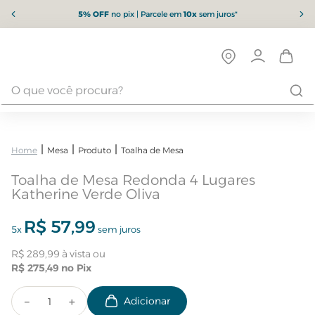
5% OFF
no pix | Parcele em
10x
sem juros*
Mesa
Produto
Toalha de Mesa
Toalha de Mesa Redonda 4 Lugares
Katherine Verde Oliva
R$
57
,
99
5
x
sem juros
R$
289
,
99
R$
275
,
49
－
＋