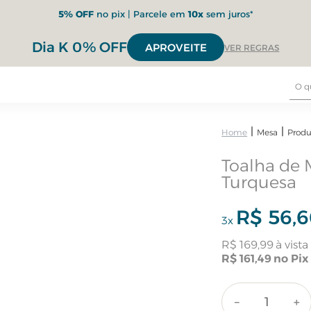
5% OFF
no pix | Parcele em
10x
sem juros*
Dia K 0% OFF
APROVEITE
VER REGRAS
Mesa
Produ
Toalha de
Turquesa
R$
56
,
6
3
x
R$
169
,
99
R$
161
,
49
－
＋