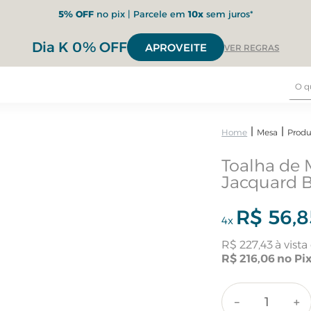
5% OFF
no pix | Parcele em
10x
sem juros*
Dia K 0% OFF
APROVEITE
VER REGRAS
Mesa
Produ
Toalha de 
Jacquard 
R$
56
,
8
4
x
R$
227
,
43
R$
216
,
06
－
＋