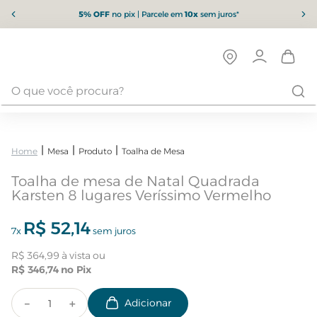
5% OFF
no pix | Parcele em
10x
sem juros*
Mesa
Produto
Toalha de Mesa
Toalha de mesa de Natal Quadrada
Karsten 8 lugares Veríssimo Vermelho
R$
52
,
14
7
x
sem juros
R$
364
,
99
R$
346
,
74
－
＋