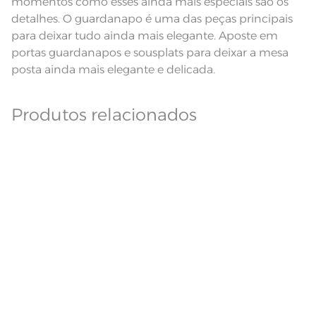
momentos como esses ainda mais especiais são os
e modelo do monitor ou do
Observações
aparelho celular. Consultar a cor
detalhes. O guardanapo é uma das peças principais
nas especificações técnicas do
para deixar tudo ainda mais elegante. Aposte em
produto.
portas guardanapos e sousplats para deixar a mesa
Linha
Celebra
posta ainda mais elegante e delicada.
Produtos relacionados