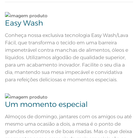
ramos de folhas em jacquard
Composição
Lave tipos de tecidos distintos separadamente;
67% poliéster 33% algodão
Easy Wash
Tamanho
Não lave cores claras e cores escuras no mesmo
8 Lugares
ciclo;
Conheça nossa exclusiva tecnologia Easy Wash/Lava
Fácil, que transforma o tecido em uma barreira
Cor
Vermelho
No caso de derramamento acidental de líquidos,
impenetrável contra manchas de alimentos, óleos e
condimentos ou molhos sobre o tecido, limpe
líquidos. Utilizamos algodão de qualidade superior,
Itens Inclusos
1 Toalha de Mesa
imediatamente utilizando um pano umedecido
para um acabamento inovador. Facilite o seu dia a
em água sem comprimir ou friccionar a sujeira
para dentro, e deixe secar naturalmente;
dia, mantendo sua mesa impecável e convidativa
Medida
2,20m x 2,20m
para refeições deliciosas e momentos especiais.
No caso de manchas persistentes, não removidas
Toalha em Jacquard e Tecnologia
Acabamento
Easy Wash; Estilo cosmopolita
com pano umedecido em água, após a remoção
do excesso da sujeira, submeta o tecido à lavagem
Lavar com temperatura máxima
de 40°C; Não alvejar; Secar com
Um momento especial
conforme instruções na etiqueta;
Instruções de Lavagem
temperatura baixa; Passar com
temperatura média máxima; Não
limpar a seco.
Almoços de domingo, jantares com os amigos ou até
Dê preferência para secar no varal, à sombra;
Modelo
Quadrada
mesmo uma ocasião a dois, a mesa é o ponto de
grandes encontros e de boas risadas. Mas o que deixa
Leia atentamente as instruções na etiqueta.
Pode haver pequena variação de
cor, de acordo com a configuração