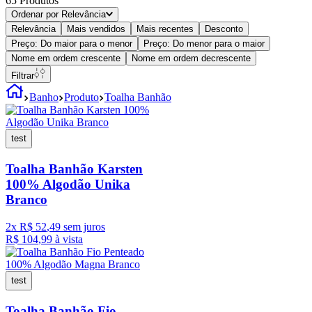
65
Produtos
Ordenar por
Relevância
Relevância
Mais vendidos
Mais recentes
Desconto
Preço: Do maior para o menor
Preço: Do menor para o maior
Nome em ordem crescente
Nome em ordem decrescente
Filtrar
Banho
Produto
Toalha Banhão
test
Toalha Banhão Karsten
100% Algodão Unika
Branco
2
x
R$
52
,
49
sem juros
R$
104
,
99
à vista
test
Toalha Banhão Fio