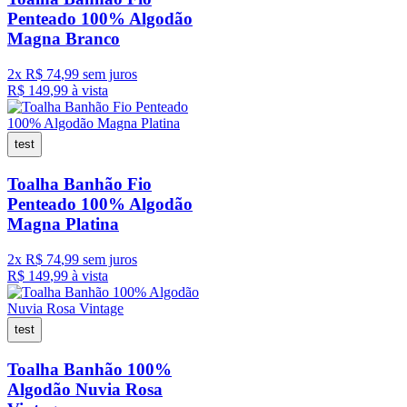
Penteado 100% Algodão
Magna Branco
2
x
R$
74
,
99
sem juros
R$
149
,
99
à vista
test
Toalha Banhão Fio
Penteado 100% Algodão
Magna Platina
2
x
R$
74
,
99
sem juros
R$
149
,
99
à vista
test
Toalha Banhão 100%
Algodão Nuvia Rosa