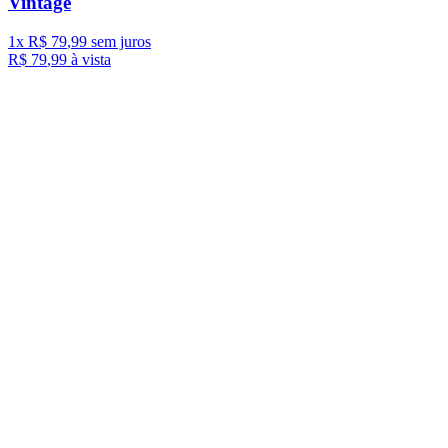
Vintage
1
x
R$
79
,
99
sem juros
R$
79
,
99
à vista