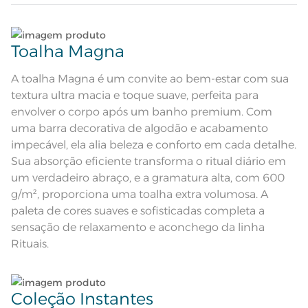
Atributos
encolhido; Antipiling; Etiqueta
Diferenciada
Lave tipos de tecidos distintos separadamente;
Composição
100% Algodão
Toalha Magna
Não lave cores claras e cores escuras no mesmo
Tamanho
Banhão
ciclo;
A toalha Magna é um convite ao bem-estar com sua
textura ultra macia e toque suave, perfeita para
Cor
Eucalipto
Lave as peças no ciclo leve, suave ou delicado de
envolver o corpo após um banho premium. Com
sua lavadora;
uma barra decorativa de algodão e acabamento
Itens Inclusos
1 Toalha Banhão
impecável, ela alia beleza e conforto em cada detalhe.
Enxágue as peças com bastante água;
Sua absorção eficiente transforma o ritual diário em
Medida
86cm x 1,50m
um verdadeiro abraço, e a gramatura alta, com 600
Utilize a quantidade mínima de amaciante e sabão;
Toque ultra macio; Super absorção;
g/m², proporciona uma toalha extra volumosa. A
Barra Decorativa de algodão; Pré-
Acabamento
encolhido; Antipiling; Tecnologia
paleta de cores suaves e sofisticadas completa a
Unika; Tecnologia Softmax;
Ao pendurar as toalhas, recomenda-se sacudi-las
Etiqueta Diferenciada
sensação de relaxamento e aconchego da linha
bem;;
Lavação a 60ºC; Proibido alvejar;
Rituais.
Secar em tambor com
temperatura maxima de 60ºC;
Instruções de Lavagem
Ferro de passar com temperatura
Leia atentamente as instruções na etiqueta.
maxima de 150ºC; Proibido lavar a
seco;
Pode haver pequena variação de
Coleção Instantes
cor, de acordo com a configuração
e modelo do monitor ou do