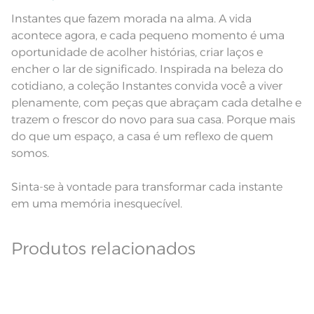
Observações
aparelho celular. Consultar a cor
Instantes que fazem morada na alma. A vida
nas especificações técnicas do
produto.
acontece agora, e cada pequeno momento é uma
Fios
Fio Tecnologia Unika
oportunidade de acolher histórias, criar laços e
encher o lar de significado. Inspirada na beleza do
cotidiano, a coleção Instantes convida você a viver
plenamente, com peças que abraçam cada detalhe e
trazem o frescor do novo para sua casa. Porque mais
do que um espaço, a casa é um reflexo de quem
somos.
Sinta-se à vontade para transformar cada instante
em uma memória inesquecível.
Produtos relacionados