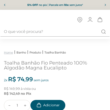
5% OFF
no pix | Parcele em
10x
sem juros*
Banho
Produto
Toalha Banhão
Toalha Banhão Fio Penteado 100%
Algodão Magna Eucalipto
R$
74
,
99
2
x
sem juros
R$
149
,
99
R$
142
,
49
－
＋