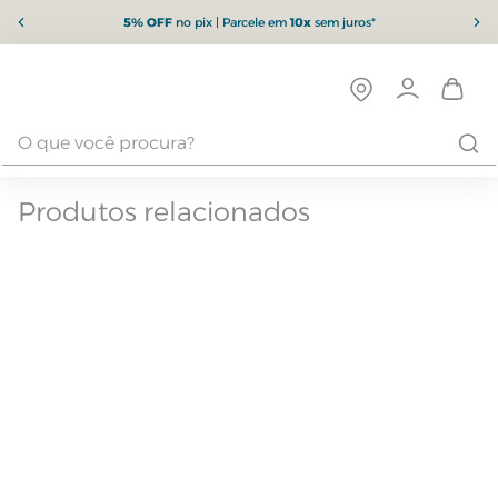
5% OFF
no pix | Parcele em
10x
sem juros*
Produtos relacionados