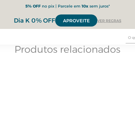
5% OFF
no pix | Parcele em
10x
sem juros*
Dia K 0% OFF
APROVEITE
VER REGRAS
Produtos relacionados