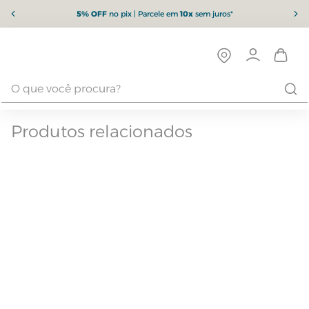
5% OFF
no pix | Parcele em
10x
sem juros*
Produtos relacionados