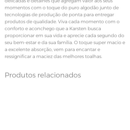
delicadas e detalhes que agregam valor aos seus
Pode haver pequena variação de
cor, de acordo com a configuração
momentos com o toque do puro algodão junto de
e modelo do monitor ou do
Observações
aparelho celular. Consultar a cor
tecnologias de produção de ponta para entregar
nas especificações técnicas do
produtos de qualidade. Viva cada momento com o
produto.
conforto e aconchego que a Karsten busca
Fios
Fio Tecnologia Unika
proporcionar em sua vida e aprecie cada segundo do
seu bem-estar e da sua família. O toque super macio e
a excelente absorção, vem para encantar e
ressignificar a maciez das melhores toalhas.
Produtos relacionados