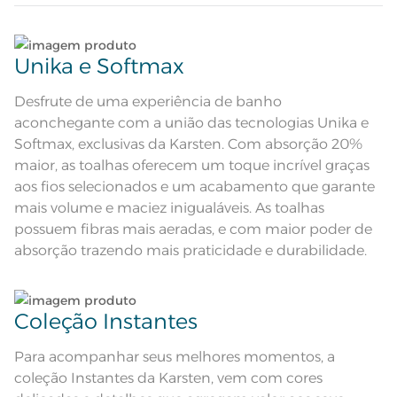
Atributos
decorativa tom sobre tom;
Etiqueta Diferenciada
Lave tipos de tecidos distintos separadamente;
Composição
98% Algodão 2% Poliéster
Unika e Softmax
Não lave cores claras e cores escuras no mesmo
Tamanho
Banhão
ciclo;
Desfrute de uma experiência de banho
aconchegante com a união das tecnologias Unika e
Cor
Ivory/Greige
Lave as peças no ciclo leve, suave ou delicado de
Softmax, exclusivas da Karsten. Com absorção 20%
sua lavadora;
maior, as toalhas oferecem um toque incrível graças
Cor Comercial
Ivory/Greige
aos fios selecionados e um acabamento que garante
Enxágue as peças com bastante água;
mais volume e maciez inigualáveis. As toalhas
Itens Inclusos
1 Toalha Banhão
possuem fibras mais aeradas, e com maior poder de
Utilize a quantidade mínima de amaciante e sabão;
absorção trazendo mais praticidade e durabilidade.
Medida
86cm x 1,50m
Ao pendurar as toalhas, recomenda-se sacudi-las
Toque ultra macio; Super Absorção;
Pré-encolhido; Antipiling;
bem;;
Acabamento
Tecnologia Unika; Tecnologia
Coleção Instantes
Softmax; Etiqueta Diferenciada
Lavação a 60ºC; Proibido alvejar;
Leia atentamente as instruções na etiqueta.
Secar em tambor com
Para acompanhar seus melhores momentos, a
temperatura maxima de 60ºC;
Instruções de Lavagem
Ferro de passar com temperatura
coleção Instantes da Karsten, vem com cores
maxima de 150ºC; Proibido lavar a
seco;