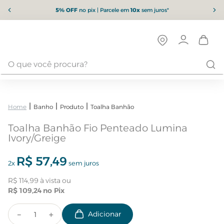
5% OFF
no pix | Parcele em
10x
sem juros*
Banho
Produto
Toalha Banhão
Toalha Banhão Fio Penteado Lumina
Ivory/Greige
R$
57
,
49
2
x
sem juros
R$
114
,
99
R$
109
,
24
－
＋