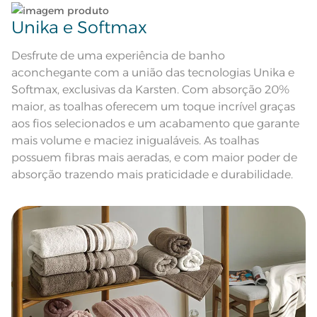
Lave tipos de tecidos distintos separadamente;
Composição
98% Algodão 2% Poliéster
Unika e Softmax
Não lave cores claras e cores escuras no mesmo
Tamanho
Banhão
ciclo;
Desfrute de uma experiência de banho
aconchegante com a união das tecnologias Unika e
Cor
Gris/Greige
Lave as peças no ciclo leve, suave ou delicado de
Softmax, exclusivas da Karsten. Com absorção 20%
sua lavadora;
maior, as toalhas oferecem um toque incrível graças
Cor Comercial
Gris/Greige
aos fios selecionados e um acabamento que garante
Enxágue as peças com bastante água;
mais volume e maciez inigualáveis. As toalhas
Itens Inclusos
1 Toalha Banhão
possuem fibras mais aeradas, e com maior poder de
Utilize a quantidade mínima de amaciante e sabão;
absorção trazendo mais praticidade e durabilidade.
Medida
86cm x 1,50m
Ao pendurar as toalhas, recomenda-se sacudi-las
Toque ultra macio; Super Absorção;
Pré-encolhido; Antipiling;
bem;;
Acabamento
Tecnologia Unika; Tecnologia
Softmax; Etiqueta Diferenciada
Lavação a 60ºC; Proibido alvejar;
Leia atentamente as instruções na etiqueta.
Secar em tambor com
temperatura maxima de 60ºC;
Instruções de Lavagem
Ferro de passar com temperatura
maxima de 150ºC; Proibido lavar a
seco;
Pode haver pequena variação de
cor, de acordo com a configuração
e modelo do monitor ou do