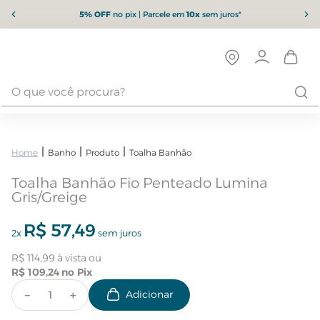
5% OFF
no pix | Parcele em
10x
sem juros*
Banho
Produto
Toalha Banhão
Toalha Banhão Fio Penteado Lumina
Gris/Greige
R$
57
,
49
2
x
sem juros
R$
114
,
99
R$
109
,
24
－
＋