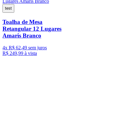
test
Toalha de Mesa
Retangular 12 Lugares
Amaris Branco
4
x
R$
62
,
49
sem juros
R$
249
,
99
à vista