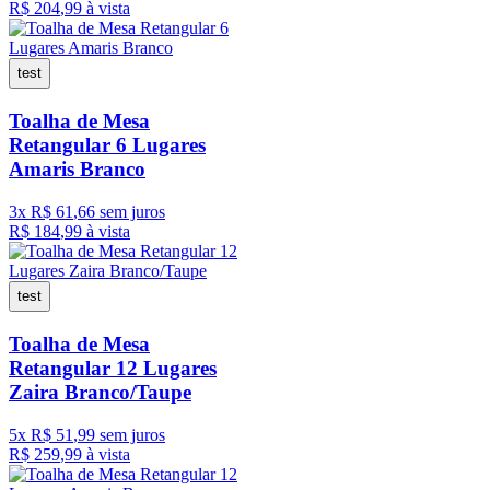
R$
204
,
99
à vista
test
Toalha de Mesa
Retangular 6 Lugares
Amaris Branco
3
x
R$
61
,
66
sem juros
R$
184
,
99
à vista
test
Toalha de Mesa
Retangular 12 Lugares
Zaira Branco/Taupe
5
x
R$
51
,
99
sem juros
R$
259
,
99
à vista