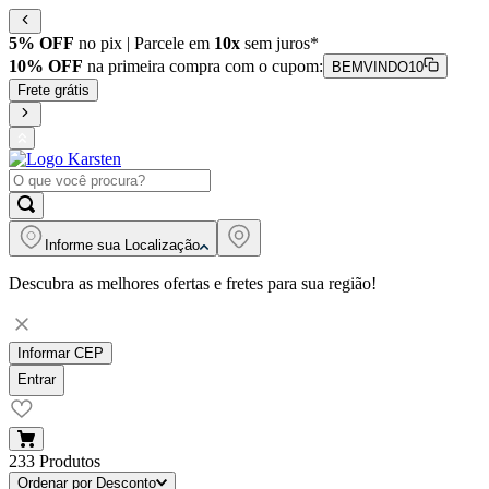
5% OFF
no pix | Parcele em
10x
sem juros*
10% OFF
na primeira compra com o cupom:
BEMVINDO10
Frete grátis
Informe sua
Localização
Descubra as melhores ofertas e fretes para sua região!
Informar CEP
Entrar
233
Produtos
Ordenar por
Desconto