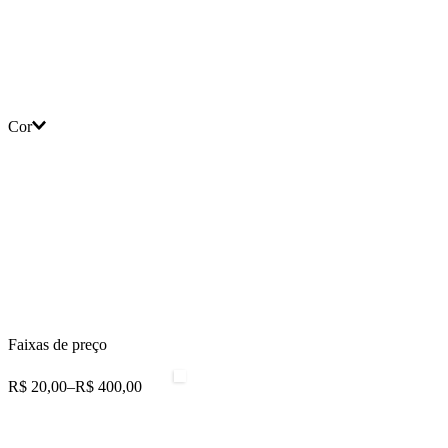
420g/m²
430g/m²
Ver mais 6
Cor
Faixas de preço
R$ 20,00
–
R$ 400,00