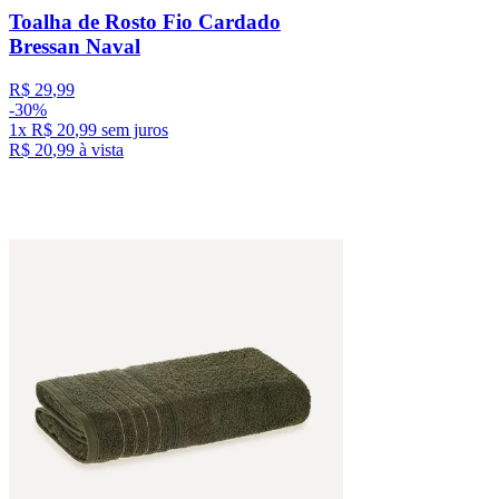
Toalha de Rosto Fio Cardado
Bressan Naval
R$
29
,
99
-
30%
1
x
R$
20
,
99
sem juros
R$
20
,
99
à vista