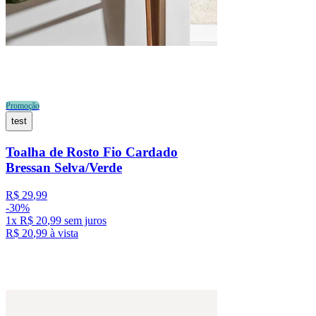
Promoção
test
Toalha de Rosto Fio Cardado
Bressan Selva/Verde
R$
29
,
99
-
30%
1
x
R$
20
,
99
sem juros
R$
20
,
99
à vista