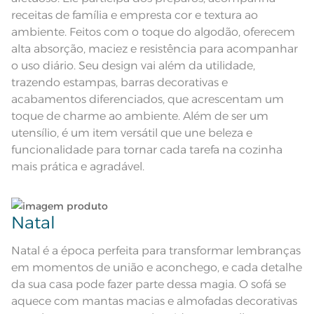
Acabamento
Barra em Jacquard
receitas de família e empresta cor e textura ao
Lavação a 60ºC; Proibido alvejar;
ambiente. Feitos com o toque do algodão, oferecem
Proibido secar em tambor;
Instruções de Lavagem
alta absorção, maciez e resistência para acompanhar
Secagem em varal; Ferro de passar
com temperatura maxima de 150º
o uso diário. Seu design vai além da utilidade,
C; Proibido lavar a seco
Pode haver pequena variação de
trazendo estampas, barras decorativas e
cor, de acordo com a configuração
e modelo do monitor ou do
acabamentos diferenciados, que acrescentam um
Observações
aparelho celular. Consultar a cor
nas especificações técnicas do
toque de charme ao ambiente. Além de ser um
produto.
utensílio, é um item versátil que une beleza e
funcionalidade para tornar cada tarefa na cozinha
mais prática e agradável.
Natal
Natal é a época perfeita para transformar lembranças
em momentos de união e aconchego, e cada detalhe
da sua casa pode fazer parte dessa magia. O sofá se
aquece com mantas macias e almofadas decorativas