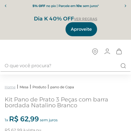
5% OFF
no pix | Parcele em
10x
sem juros*
Dia K 40% OFF
VER REGRAS
Aproveite
Mesa
Produto
pano de Copa
Kit Pano de Prato 3 Peças com barra
bordada Natalino Branco
R$
62
,
99
1
x
sem juros
R$
62
,
99