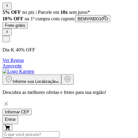
5% OFF
no pix | Parcele em
10x
sem juros*
10% OFF
na 1ª compra com cupom:
BEMVINDO10
Frete grátis
Dia K 40% OFF
Ver Regras
Aproveite
Informe sua
Localização
Descubra as melhores ofertas e fretes para sua região!
Informar CEP
Entrar