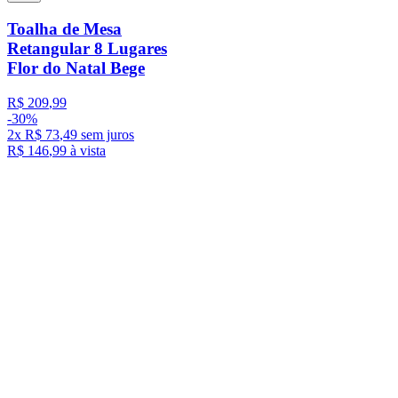
Toalha de Mesa
Retangular 8 Lugares
Flor do Natal Bege
R$
209
,
99
-
30%
2
x
R$
73
,
49
sem juros
R$
146
,
99
à vista