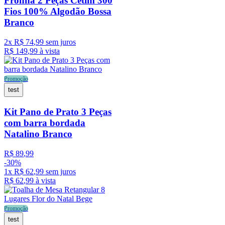
Fronha 2 Peças Cetim 300
Fios 100% Algodão Bossa
Branco
2
x
R$
74
,
99
sem juros
R$
149
,
99
à vista
Promoção
test
Kit Pano de Prato 3 Peças
com barra bordada
Natalino Branco
R$
89
,
99
-
30%
1
x
R$
62
,
99
sem juros
R$
62
,
99
à vista
Promoção
test