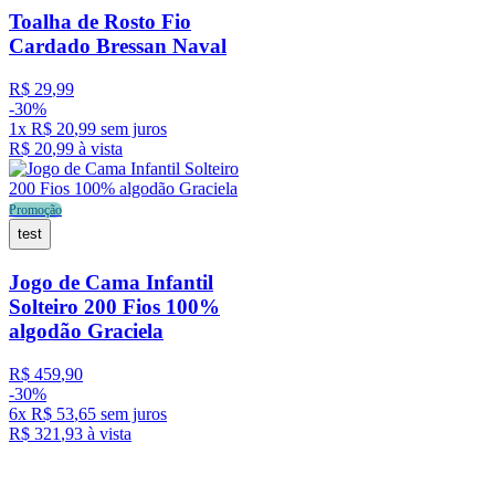
Toalha de Rosto Fio
Cardado Bressan Naval
R$
29
,
99
-
30%
1
x
R$
20
,
99
sem juros
R$
20
,
99
à vista
Promoção
test
Jogo de Cama Infantil
Solteiro 200 Fios 100%
algodão Graciela
R$
459
,
90
-
30%
6
x
R$
53
,
65
sem juros
R$
321
,
93
à vista