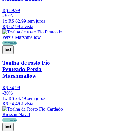
R$
89
,
99
-
30%
1
x
R$
62
,
99
sem juros
R$
62
,
99
à vista
Promoção
test
Toalha de rosto Fio
Penteado Persia
Marshmallow
R$
34
,
99
-
30%
1
x
R$
24
,
49
sem juros
R$
24
,
49
à vista
Promoção
test