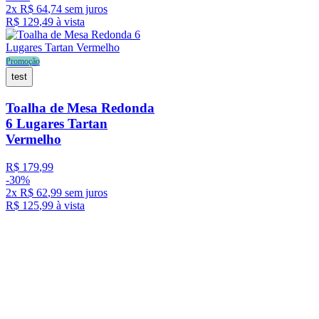
2
x
R$
64
,
74
sem juros
R$
129
,
49
à vista
Promoção
test
Toalha de Mesa Redonda
6 Lugares Tartan
Vermelho
R$
179
,
99
-
30%
2
x
R$
62
,
99
sem juros
R$
125
,
99
à vista