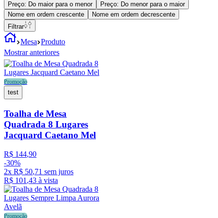
Preço: Do maior para o menor
Preço: Do menor para o maior
Nome em ordem crescente
Nome em ordem decrescente
Filtrar
Mesa
Produto
Mostrar anteriores
Promoção
test
Toalha de Mesa
Quadrada 8 Lugares
Jacquard Caetano Mel
R$
144
,
90
-
30%
2
x
R$
50
,
71
sem juros
R$
101
,
43
à vista
Promoção