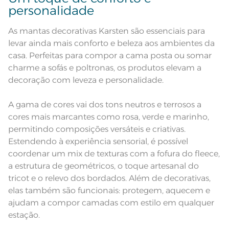
Acabamento emoldurado
personalidade
Não lave cores claras e cores escuras no mesmo
ciclo;
50% Viscose; 35% Poliéster; 15%
Composição
Poliamida
As mantas decorativas Karsten são essenciais para
Lave as peças no ciclo leve, suave ou delicado de
levar ainda mais conforto e beleza aos ambientes da
Cor
Naval
sua lavadora;
casa. Perfeitas para compor a cama posta ou somar
charme a sofás e poltronas, os produtos elevam a
Itens Inclusos
1 Manta
Enxágue as peças com bastante água;
decoração com leveza e personalidade.
Medida
1,20m x 1,75m
Utilize a quantidade mínima de amaciante e sabão;
A gama de cores vai dos tons neutros e terrosos a
cores mais marcantes como rosa, verde e marinho,
Acabamento
Tinto
Leia atentamente as instruções na etiqueta.
permitindo composições versáteis e criativas.
Lavação a 60ºC; Proibido alvejar;
Estendendo à experiência sensorial, é possível
Secar em tambor com
temperatura maxima de 60ºC;
coordenar um mix de texturas com a fofura do fleece,
Instruções de Lavagem
Ferro de passar com temperatura
maxima de 150ºC; Proibido lavar a
a estrutura de geométricos, o toque artesanal do
seco
tricot e o relevo dos bordados. Além de decorativas,
Pode haver pequena variação de
cor, de acordo com a configuração
elas também são funcionais: protegem, aquecem e
e modelo do monitor ou do
Observações
aparelho celular. Consultar a cor
ajudam a compor camadas com estilo em qualquer
nas especificações técnicas do
produto.
estação.