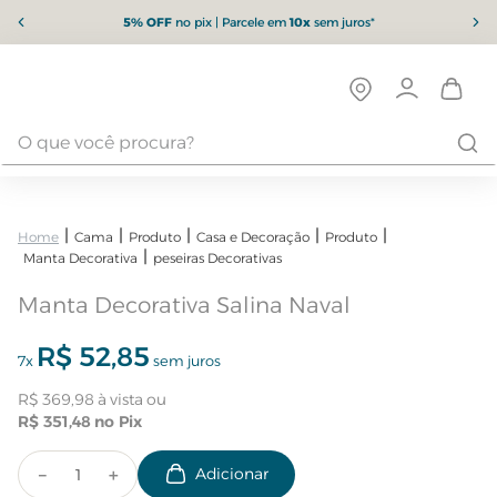
5% OFF
no pix | Parcele em
10x
sem juros*
Cama
Produto
Casa e Decoração
Produto
Manta Decorativa
peseiras Decorativas
Manta Decorativa Salina Naval
R$
52
,
85
7
x
sem juros
R$
369
,
98
R$
351
,
48
－
＋