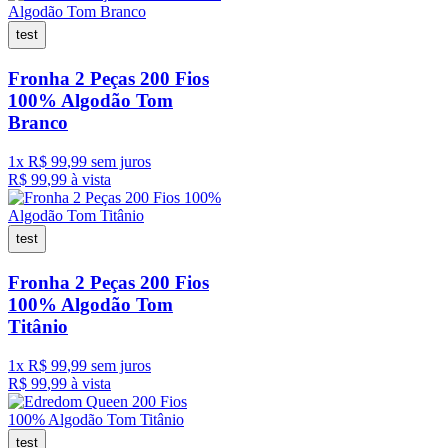
test
Fronha 2 Peças 200 Fios
100% Algodão Tom
Branco
1
x
R$
99
,
99
sem juros
R$
99
,
99
à vista
test
Fronha 2 Peças 200 Fios
100% Algodão Tom
Titânio
1
x
R$
99
,
99
sem juros
R$
99
,
99
à vista
test